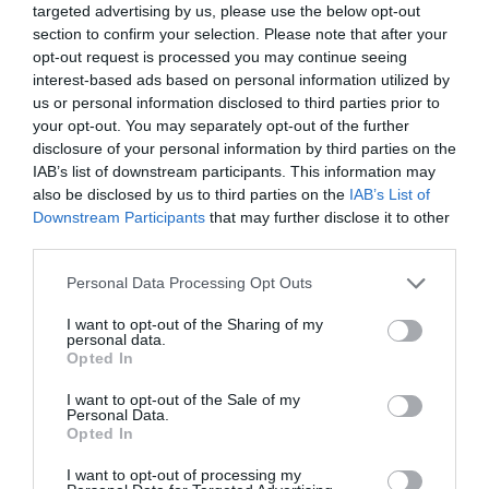
targeted advertising by us, please use the below opt-out
Organizada por el Ayuntamiento de El Puig de Santa
section to confirm your selection. Please note that after your
opt-out request is processed you may continue seeing
Maria junto a los Clavarios de Sant Roc 2026, la cita
interest-based ads based on personal information utilized by
combina la pasión por el motor con un entorno
us or personal information disclosed to third parties prior to
patrimonial único, declarado Bien de Interés Cultural.
your opt-out. You may separately opt-out of the further
disclosure of your personal information by third parties on the
Durante la jornada, los asistentes podrán disfrutar de
IAB’s list of downstream participants. This information may
una exposición de vehículos, algunos con más de un
also be disclosed by us to third parties on the
IAB’s List of
siglo de historia, música, sorteos, puestos de venta y el
Downstream Participants
that may further disclose it to other
third parties.
tradicional almuerzo a la brasa, uno de los momentos
más esperados del encuentro.
Personal Data Processing Opt Outs
I want to opt-out of the Sharing of my
La programación arrancará a las 08:30 horas con la
personal data.
Opted In
recepción de vehículos, seguida del almuerzo popular
a las 10:00 horas. A las 12:00 se celebrará la entrega de
I want to opt-out of the Sale of my
Personal Data.
trofeos y, posteriormente, los vehículos participantes
Opted In
realizarán un recorrido urbano por las calles del
I want to opt-out of processing my
municipio.