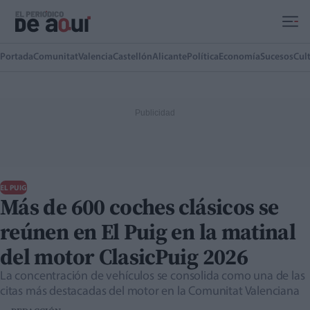
Ir al contenido principal
Portada
Comunitat
Valencia
Castellón
Alicante
Política
Economía
Sucesos
Cul
EL PUIG
Más de 600 coches clásicos se
reúnen en El Puig en la matinal
del motor ClasicPuig 2026
La concentración de vehículos se consolida como una de las
citas más destacadas del motor en la Comunitat Valenciana