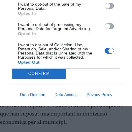
I want to opt-out of the Sale of my
Personal Data.
Opted In
I want to opt-out of processing my
Personal Data for Targeted Advertising.
Opted In
I want to opt-out of Collection, Use,
Retention, Sale, and/or Sharing of my
Personal Data that Is Unrelated with the
Purposes for which it was collected.
Opted Out
Més de 224 milions per a la reconstrucció
CONFIRM
després de la dana
L’exercici de 2025 ha estat fortament condicionat pels
Data Deletion
Data Access
Privacy Policy
efectes de la dana i per l’arribada dels
fons estatals
destinats a reparar els danys causats pel temporal
,
que han suposat una important mobilització
econòmica per al municipi.