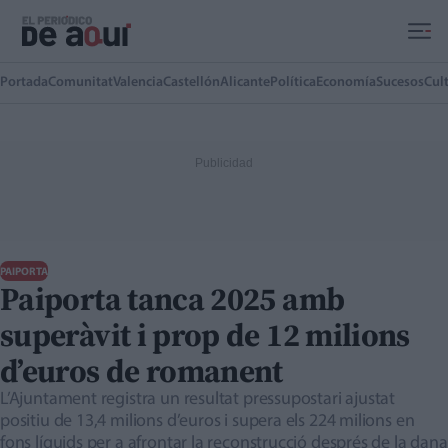
Ir al contenido principal
Portada
Comunitat
Valencia
Castellón
Alicante
Política
Economía
Sucesos
Cul
PAIPORTA
Paiporta tanca 2025 amb
superàvit i prop de 12 milions
d’euros de romanent
L’Ajuntament registra un resultat pressupostari ajustat
positiu de 13,4 milions d’euros i supera els 224 milions en
fons líquids per a afrontar la reconstrucció després de la dana