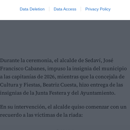
Data Deletion
Data Access
Privacy Policy
Durante la ceremonia, el alcalde de Sedaví, José
Francisco Cabanes, impuso la insignia del municipio
a las capitanías de 2026, mientras que la concejala de
Cultura y Fiestas, Beatriz Cuesta, hizo entrega de las
insignias de la Junta Festera y del Ayuntamiento.
En su intervención, el alcalde quiso comenzar con un
recuerdo a las víctimas de la riada: