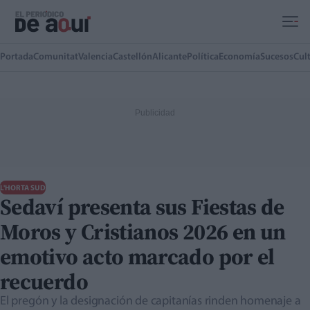
Ir al contenido principal
Portada
Comunitat
Valencia
Castellón
Alicante
Política
Economía
Sucesos
Cul
L'HORTA SUD
Sedaví presenta sus Fiestas de
Moros y Cristianos 2026 en un
emotivo acto marcado por el
recuerdo
El pregón y la designación de capitanías rinden homenaje a