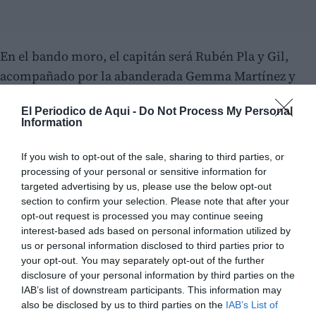
En el bando moro, el capitán será Rubén Pla y Gil,
acompañado por la abanderada Gemma Martínez y
Esquefa. Por el bando cristiano, ejercerá como capitán
El Periodico de Aqui -
Do Not Process My Personal
Ángel Benítez y Ferrer, junto a la abanderada Laura Gil
Information
y Ferrer.
If you wish to opt-out of the sale, sharing to third parties, or
El acto contó también con la presencia representantes
processing of your personal or sensitive information for
de las cinco comparsas: Filà Mossàrabs y Filà
targeted advertising by us, please use the below opt-out
section to confirm your selection. Please note that after your
Almoràvides, por el bando moro, y Ordre de Cavallers
opt-out request is processed you may continue seeing
Templaris de Beniçidavi, Contrabandistes y Cides, por
interest-based ads based on personal information utilized by
el cristiano; así como de la embajadora mora, Amparo
us or personal information disclosed to third parties prior to
your opt-out. You may separately opt-out of the further
Pons y Rausell, del mismo modo que el embajador
disclosure of your personal information by third parties on the
cristiano, Jaime Hernica y Domínguez, tuvo que
IAB’s list of downstream participants. This information may
ausentarse por motivos laborales.
also be disclosed by us to third parties on the
IAB’s List of