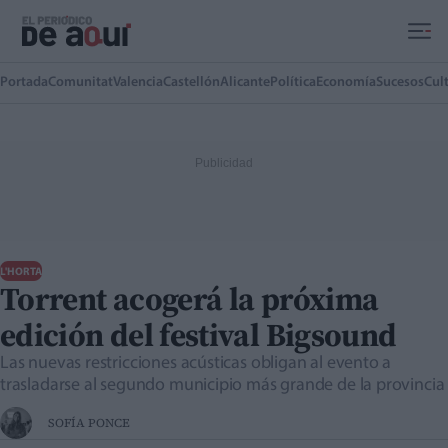
Ir al contenido principal
Portada
Comunitat
Valencia
Castellón
Alicante
Política
Economía
Sucesos
Cul
L'HORTA
Torrent acogerá la próxima
edición del festival Bigsound
Las nuevas restricciones acústicas obligan al evento a
trasladarse al segundo municipio más grande de la provincia
SOFÍA PONCE