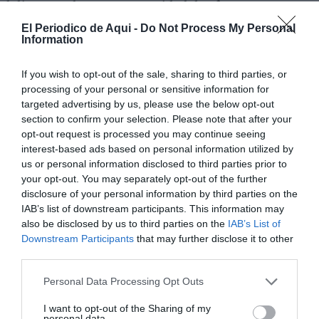
al disponer de menor capacidad de aforo y
escenarios.
El Periodico de Aqui -
Do Not Process My Personal
Information
Por esto, el municipio se ha visto como la “mejor
If you wish to opt-out of the sale, sharing to third parties, or
opción” para "darle al público lo que han comprado",
processing of your personal or sensitive information for
según el director: "Un festival en el que puedas estar
targeted advertising by us, please use the below opt-out
de pie, que te puedas mover en escenarios, que todos
section to confirm your selection. Please note that after your
opt-out request is processed you may continue seeing
los artistas actúan y que cuenta con una buena
interest-based ads based on personal information utilized by
conexión de transporte".
us or personal information disclosed to third parties prior to
your opt-out. You may separately opt-out of the further
disclosure of your personal information by third parties on the
IAB’s list of downstream participants. This information may
also be disclosed by us to third parties on the
IAB’s List of
Downstream Participants
that may further disclose it to other
third parties.
Personal Data Processing Opt Outs
I want to opt-out of the Sharing of my
personal data.