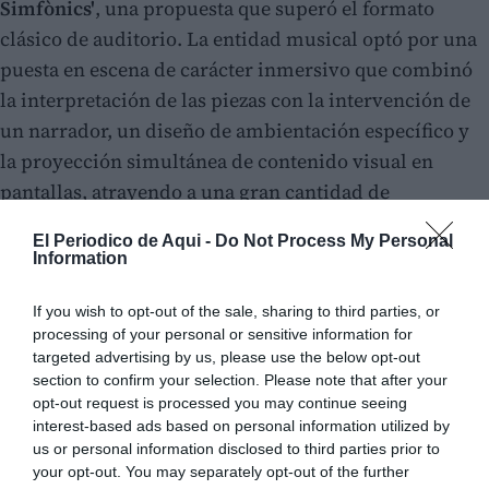
Simfònics'
, una propuesta que superó el formato
clásico de auditorio. La entidad musical optó por una
puesta en escena de carácter inmersivo que combinó
la interpretación de las piezas con la intervención de
un narrador, un diseño de ambientación específico y
la proyección simultánea de contenido visual en
pantallas, atrayendo a una gran cantidad de
espectadores.
El Periodico de Aqui -
Do Not Process My Personal
Information
If you wish to opt-out of the sale, sharing to third parties, or
processing of your personal or sensitive information for
targeted advertising by us, please use the below opt-out
section to confirm your selection. Please note that after your
opt-out request is processed you may continue seeing
interest-based ads based on personal information utilized by
us or personal information disclosed to third parties prior to
your opt-out. You may separately opt-out of the further