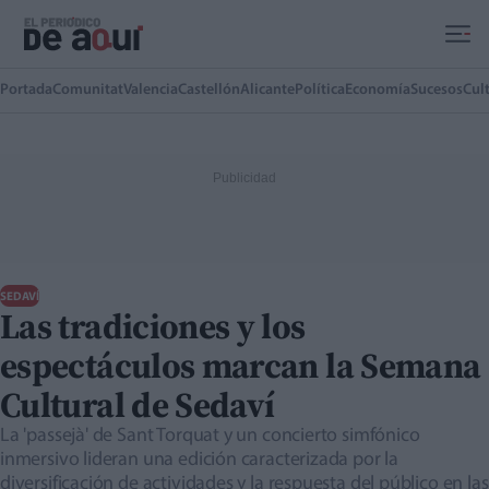
Ir al contenido principal
Portada
Comunitat
Valencia
Castellón
Alicante
Política
Economía
Sucesos
Cul
SEDAVÍ
Las tradiciones y los
espectáculos marcan la Semana
Cultural de Sedaví
La 'passejà' de Sant Torquat y un concierto simfónico
inmersivo lideran una edición caracterizada por la
diversificación de actividades y la respuesta del público en las