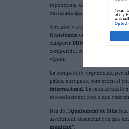
repeticions, després d’
alçar 100 q
I want t
destacada que el situa entre l’elit 
of my P
was col
Opted 
Serrador va aconseguir la fita en 
Resistència en Bench Press
, cele
categoria
PRO Màster 3
, l’esport
competitiu, combinant potència i
vigent.
La competició, organitzada per A
països europeus, convertint el tr
internacional
. La seua actuació no
reconeixement com a nou referent
Des de l’
Ajuntament de Silla
han 
assoliment, destacant que este èxi
municipi”
.