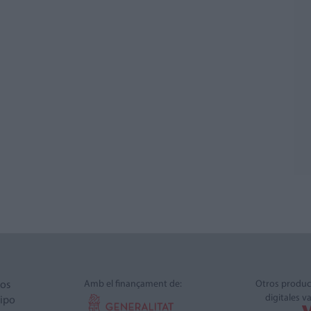
Amb el finançament de:
Otros produc
ros
digitales v
ipo