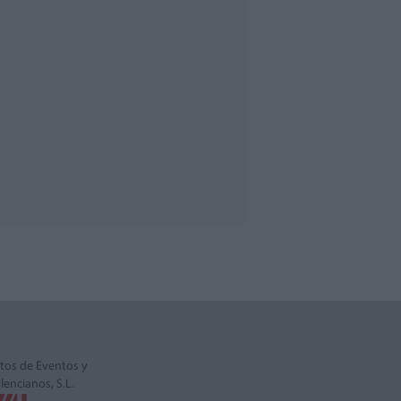
tos de Eventos y
alencianos, S.L.