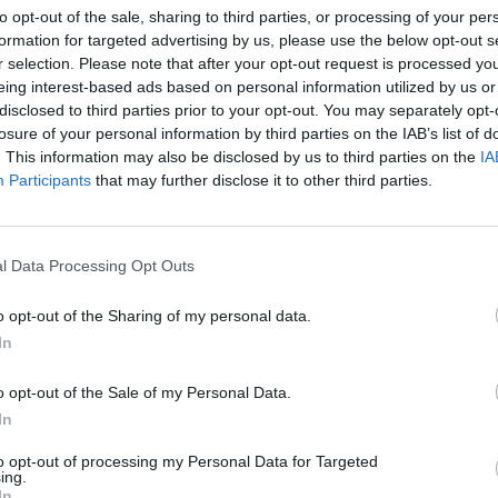
to opt-out of the sale, sharing to third parties, or processing of your per
formation for targeted advertising by us, please use the below opt-out s
r selection. Please note that after your opt-out request is processed y
eing interest-based ads based on personal information utilized by us or
disclosed to third parties prior to your opt-out. You may separately opt-
losure of your personal information by third parties on the IAB’s list of
. This information may also be disclosed by us to third parties on the
IA
Participants
that may further disclose it to other third parties.
l Data Processing Opt Outs
o opt-out of the Sharing of my personal data.
In
fuente preferida de Google de forma gratuita.
o opt-out of the Sale of my Personal Data.
In
Ferrer
, originari de
Silla
, s’ha proclamat
to opt-out of processing my Personal Data for Targeted
ing.
nca
i ha establit un
nou rècord continental
en
In