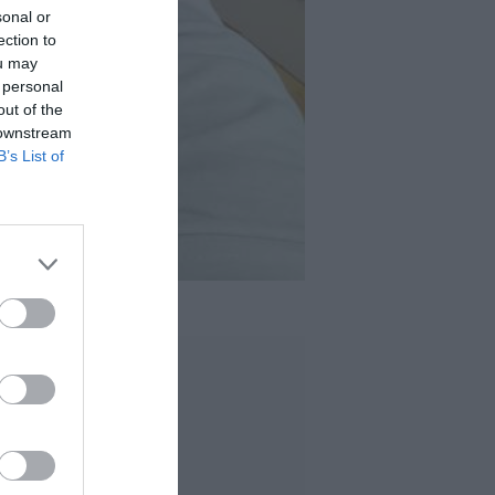
sonal or
ection to
ou may
 personal
out of the
 downstream
B’s List of