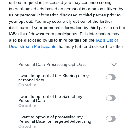
opt-out request is processed you may continue seeing
interest-based ads based on personal information utilized by
us or personal information disclosed to third parties prior to
your opt-out. You may separately opt-out of the further
disclosure of your personal information by third parties on the
Debate, expertas y supervivientes
IAB’s list of downstream participants. This information may
also be disclosed by us to third parties on the
IAB’s List of
El Feminario contará con un programa de ponencias y
Downstream Participants
that may further disclose it to other
third parties.
mesas de debate bajo el título “Prostitución. El
abolicionismo como respuesta”. La cita se abrirá con
Personal Data Processing Opt Outs
la intervención de la escritora Rosa Cobo, seguida de
I want to opt-out of the Sharing of my
la proyección del documental “Abril, hoy no es
personal data.
Opted In
invierno”, de Mabel Lozano, que aborda un caso de
violencia sexual sobre una menor con discapacidad.
I want to opt-out of the Sale of my
Personal Data.
Opted In
I want to opt-out of processing my
Personal Data for Targeted Advertising.
Opted In