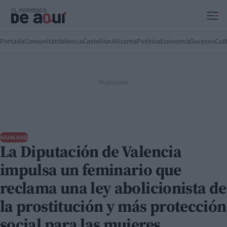
Ir al contenido principal
Portada
Comunitat
Valencia
Castellón
Alicante
Política
Economía
Sucesos
Cul
IGUALDAD
La Diputación de Valencia
impulsa un feminario que
reclama una ley abolicionista de
la prostitución y más protección
social para las mujeres