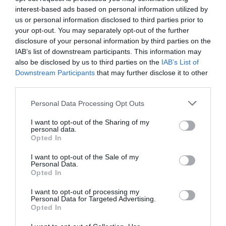
interest-based ads based on personal information utilized by
rehabilitarán sus piscinas de verano. En el caso de
us or personal information disclosed to third parties prior to
Tuéjar, la intervención incluye la reforma de
your opt-out. You may separately opt-out of the further
vestuarios y la eliminación de barreras
disclosure of your personal information by third parties on the
IAB’s list of downstream participants. This information may
arquitectónicas, con una inversión de 182.000 euros.
also be disclosed by us to third parties on the
IAB’s List of
Downstream Participants
that may further disclose it to other
Además, Calles adquirirá una nueva barredora
third parties.
municipal (115.000 euros),
Chulilla
adecuará terrenos
Personal Data Processing Opt Outs
para una helisuperficie destinada a la prevención de
incendios, y Chelva comprará un inmueble para
I want to opt-out of the Sharing of my
personal data.
equipamiento municipal y una plataforma elevadora.
Opted In
En conjunto, la Serranía recibirá 511.000 euros.
I want to opt-out of the Sale of my
Personal Data.
Opted In
I want to opt-out of processing my
Personal Data for Targeted Advertising.
Opted In