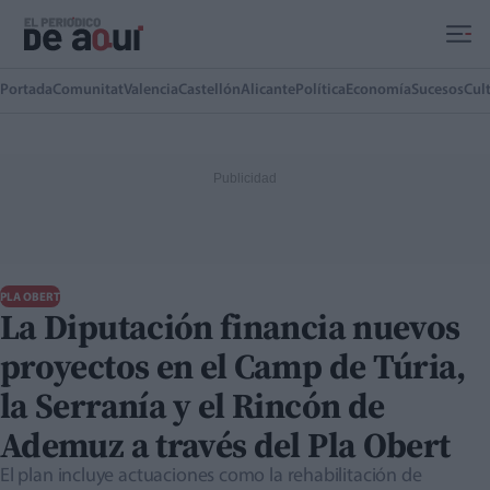
Ir al contenido principal
Portada
Comunitat
Valencia
Castellón
Alicante
Política
Economía
Sucesos
Cul
PLA OBERT
La Diputación financia nuevos
proyectos en el Camp de Túria,
la Serranía y el Rincón de
Ademuz a través del Pla Obert
El plan incluye actuaciones como la rehabilitación de