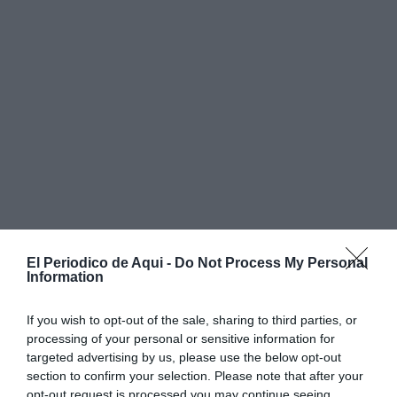
El Periodico de Aqui -
Do Not Process My Personal
Information
If you wish to opt-out of the sale, sharing to third parties, or
processing of your personal or sensitive information for
En la comarca de
la Serranía
, se han aprobado seis
targeted advertising by us, please use the below opt-out
proyectos en cinco municipios. Destacan las
section to confirm your selection. Please note that after your
actuaciones en Tuéjar y La Yesa, que también
opt-out request is processed you may continue seeing