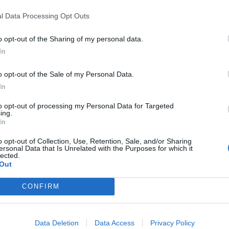
l objetivo de potenciar el turismo de
l Data Processing Opt Outs
batir la despoblación y dinamizar la
o opt-out of the Sharing of my personal data.
In
la Comunitat Valenciana’
, se están mejorando
e senderismo en zonas rurales. En total, la
o opt-out of the Sale of my Personal Data.
 21 municipios, con una inversión de
490.000
In
opeos.
to opt-out of processing my Personal Data for Targeted
ing.
In
estacadas es la
senda 236
, que discurre junto
les reclamos naturales del municipio.
o opt-out of Collection, Use, Retention, Sale, and/or Sharing
ersonal Data that Is Unrelated with the Purposes for which it
je de montaña y roca, pero sobre todo por el
lected.
Out
 camino. A lo largo de la ruta se encuentran
les, muy valoradas por senderistas y
CONFIRM
 del Fraile, una formación rocosa muy
Data Deletion
Data Access
Privacy Policy
esencia dominante en el entorno, que se ha