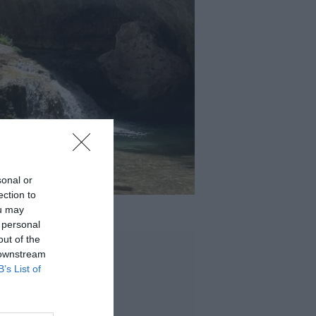
sonal or
ection to
ou may
 personal
out of the
 downstream
B’s List of