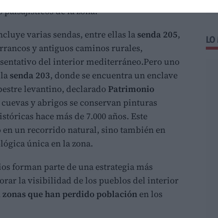
paisajísticos de la zona.
ncluye varias sendas, entre ellas la
senda 205
,
LO
rrancos y antiguos caminos rurales,
entativo del interior mediterráneo.Pero uno
 la
senda 203
, donde se encuentra un enclave
upestre levantino, declarado
Patrimonio
s cuevas y abrigos se conservan pinturas
stóricas hace más de 7.000 años. Este
o en un recorrido natural, sino también en
lógica única en la zona.
ios forman parte de una estrategia más
orar la visibilidad de los pueblos del interior
n
zonas que han perdido población
en los