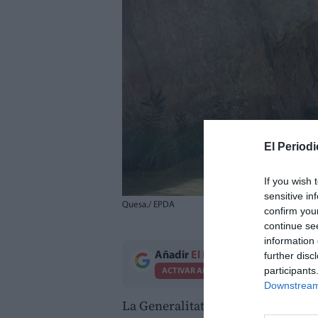
El Periodi
If you wish 
sensitive in
Quesa./ EPDA
confirm you
continue se
information 
further disc
Añadir
El Periodico de Aquí
como 
participants
ACTIVAR AHORA
Downstream 
La Generalitat Valenciana está ac