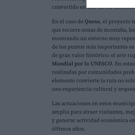
convertido en uno de los símbolos 
En el caso de
Quesa
, el proyecto i
que recorre zonas de montaña, ba
mostrando un entorno muy repres
de los puntos más importantes es
de gran valor histórico: el arte r
Mundial por la UNESCO
. En esta
realizadas por comunidades prehi
elemento convierte la ruta no sol
una experiencia cultural y arqueo
Las actuaciones en estos municip
amplia para atraer visitantes, mej
y generar actividad económica e
últimos años.