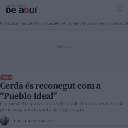
Ir al contenido principal
Portada
Comunitat
Valencia
Castellón
Alicante
Política
Economía
Sucesos
Cul
TURISME
Cerdà és reconegut com a
“Pueblo Ideal”
El projecte ha gravat la vida del poble i ha reconegut Cerdà
per la seua aposta contra la despoblació
JUDIT JULIAN MEDINA