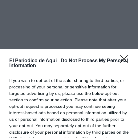
El Periodico de Aqui -
Do Not Process My Personal
Information
If you wish to opt-out of the sale, sharing to third parties, or
processing of your personal or sensitive information for
targeted advertising by us, please use the below opt-out
section to confirm your selection. Please note that after your
opt-out request is processed you may continue seeing
Durant la seua estada, l’equip ha estat gravant vídeos i
interest-based ads based on personal information utilized by
recollint testimonis de veïns i veïnes, així com
us or personal information disclosed to third parties prior to
documentant la
vida quotidiana
del municipi i els
your opt-out. You may separately opt-out of the further
disclosure of your personal information by third parties on the
projectes que s’hi desenvolupen.