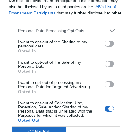
IAB’s list of downstream participants. This information may
Cerdà té actualment l’objectiu d’arribar als
400
also be disclosed by us to third parties on the
IAB’s List of
habitants
, una fita important per al creixement i la
Downstream Participants
that may further disclose it to other
third parties.
consolidació del poble. En este context, la visita
s’emmarca dins dels esforços del municipi per donar
Personal Data Processing Opt Outs
visibilitat al seu entorn i atraure nova població
I want to opt-out of the Sharing of my
interessada en la
vida rural
.
personal data.
Opted In
A més, el projecte ha atorgat a Cerdà el reconeixement
I want to opt-out of the Sale of my
Personal Data.
de
“Pueblo Ideal”
, una distinció simbòlica que
Opted In
s’entrega a municipis que complixen criteris com el
I want to opt-out of processing my
compromís amb el desenvolupament local, la lluita
Personal Data for Targeted Advertising.
Opted In
contra la despoblació i la promoció de projectes de
futur.
I want to opt-out of Collection, Use,
Retention, Sale, and/or Sharing of my
Personal Data that Is Unrelated with the
Purposes for which it was collected.
Opted Out
CONFIRM