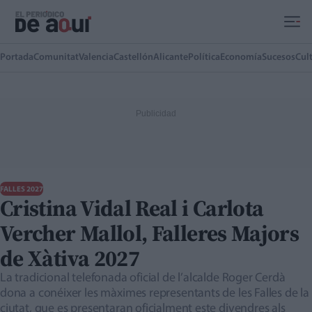
Ir al contenido principal
Portada
Comunitat
Valencia
Castellón
Alicante
Política
Economía
Sucesos
Cul
FALLES 2027
Cristina Vidal Real i Carlota
Vercher Mallol, Falleres Majors
de Xàtiva 2027
La tradicional telefonada oficial de l’alcalde Roger Cerdà
dona a conéixer les màximes representants de les Falles de la
ciutat, que es presentaran oficialment este divendres als