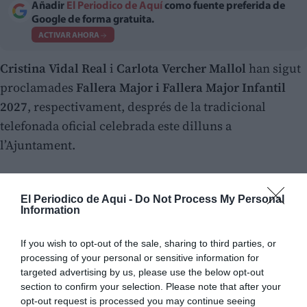
Añadir
El Periodico de Aquí
como fuente preferida de
Google de forma gratuita.
ACTIVAR AHORA
Cristina Vidal Real
i
Carlota Vercher Mallol
han sigut
proclamades
Fallera Major i Fallera Major Infantil
2027
, respectivament, després de la tradicional
telefonada oficial celebrada este dilluns a
l’Ajuntament.
L’acte va estar encapçalat per l’alcalde de la ciutat,
El Periodico de Aqui -
Do Not Process My Personal
Roger Cerdà i Boluda
, acompanyat per la regidora de
Information
Cultura Festiva,
Maria Beltrán
, i el president de la
Junta Local Fallera,
Paco Sisternes
, que van ser els
If you wish to opt-out of the sale, sharing to third parties, or
encarregats de comunicar la decisió a les noves
processing of your personal or sensitive information for
targeted advertising by us, please use the below opt-out
màximes representants del món faller xativí.
section to confirm your selection. Please note that after your
opt-out request is processed you may continue seeing