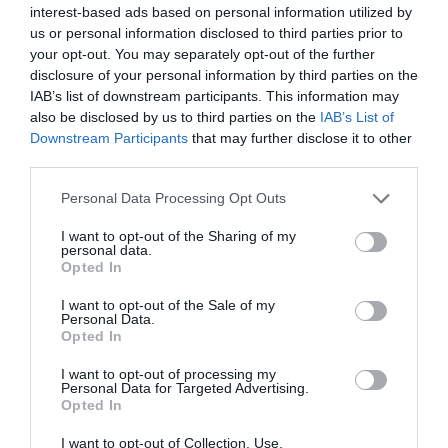
La Fallera Major de Xàtiva 2027,
Cristina Vidal Real
,
interest-based ads based on personal information utilized by
us or personal information disclosed to third parties prior to
té 23 anys i forma part de la comissió
El Cid Plaça de
your opt-out. You may separately opt-out of the further
la Trinitat
. Ja va exercir com a Fallera Major en 2024 i
disclosure of your personal information by third parties on the
ha desenvolupat diversos càrrecs dins de la seua
IAB’s list of downstream participants. This information may
also be disclosed by us to third parties on the
IAB’s List of
comissió, com ara tresoreria i delegada infantil. Vidal
Downstream Participants
that may further disclose it to other
es definix com «una apassionada de la nostra cultura,
third parties.
la nostra indumentària i la nostra gent».
Personal Data Processing Opt Outs
Per la seua banda, la Fallera Major Infantil 2027,
I want to opt-out of the Sharing of my
personal data.
Carlota Vercher Mallol
, pertany a la comissió
Molina
Opted In
Claret
i ja va ser Fallera Major de la seua comissió en
I want to opt-out of the Sale of my
Personal Data.
2025. Actualment cursa cinqué de Primària al
Opted In
col·legi Ntra. Sra. de la Seu (Dominiques) i és fallera
I want to opt-out of processing my
des de la infància, participant habitualment en
Personal Data for Targeted Advertising.
activitats com playbacks infantils, cavalcades i
Opted In
presentacions. Destaca, a més, el seu vincle familiar
I want to opt-out of Collection, Use,