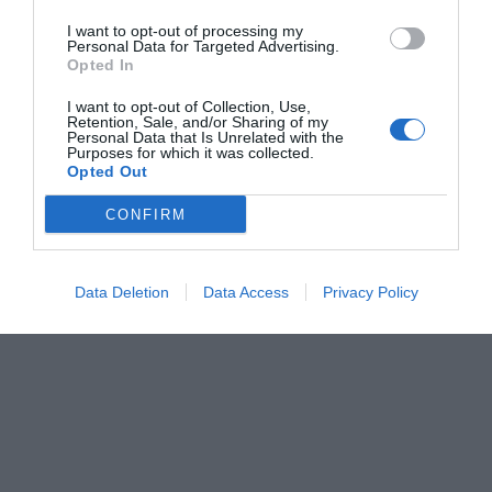
población, especialmente entre los más jóvenes, que
I want to opt-out of processing my
Personal Data for Targeted Advertising.
se ven obligados a trasladarse a áreas metropolitanas
Opted In
en busca de oportunidades laborales más amplias.
I want to opt-out of Collection, Use,
Esta dinámica provoca un debilitamiento progresivo
Retention, Sale, and/or Sharing of my
Personal Data that Is Unrelated with the
del tejido social, económico y de servicios en los
Purposes for which it was collected.
municipios más pequeños.
Opted Out
CONFIRM
Data Deletion
Data Access
Privacy Policy