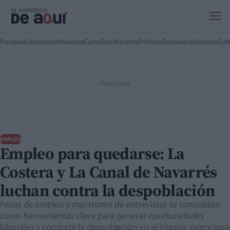
Ir al contenido principal
Portada
Comunitat
Valencia
Castellón
Alicante
Política
Economía
Sucesos
Cul
EMPLEO
Empleo para quedarse: La
Costera y La Canal de Navarrés
luchan contra la despoblación
Ferias de empleo y maratones de entrevistas se consolidan
como herramientas clave para generar oportunidades
laborales y combatir la despoblación en el interior valenciano