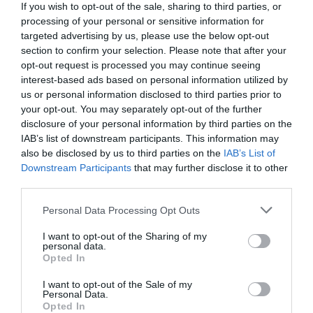
If you wish to opt-out of the sale, sharing to third parties, or
processing of your personal or sensitive information for
targeted advertising by us, please use the below opt-out
section to confirm your selection. Please note that after your
De forma paralela, en la comarca de
La Costera
, el
opt-out request is processed you may continue seeing
programa Pactem Futur del Pacte Territorial Costera-
interest-based ads based on personal information utilized by
Canal organiza una maratón de entrevistas que este
us or personal information disclosed to third parties prior to
your opt-out. You may separately opt-out of the further
año ha tenido lugar en Xàtiva, consolidando un
disclosure of your personal information by third parties on the
modelo que va más allá de una feria de empleo
IAB’s list of downstream participants. This information may
tradicional. Esta iniciativa pone el acento en la
also be disclosed by us to third parties on the
IAB’s List of
Downstream Participants
that may further disclose it to other
relación directa entre el desarrollo económico y la
third parties.
permanencia de la población en su entorno.
Personal Data Processing Opt Outs
El empleo contra la despoblación
I want to opt-out of the Sharing of my
Más allá del funcionamiento inmediato de estas ferias,
personal data.
Opted In
su importancia reside en el contexto en el que se
enmarcan. Las comarcas del interior valenciano
I want to opt-out of the Sale of my
Personal Data.
llevan años enfrentándose a un proceso de pérdida de
Opted In