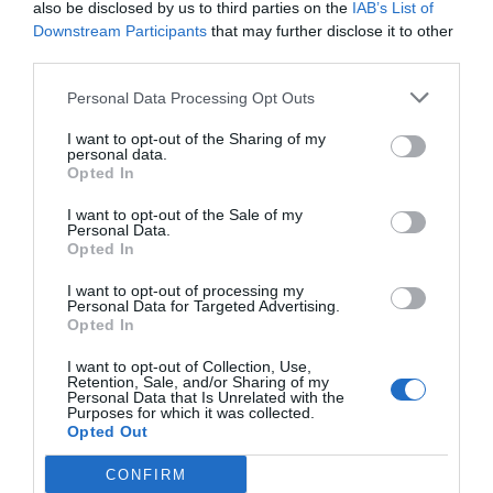
also be disclosed by us to third parties on the
IAB’s List of
Ximo, és l’arrematador, també cull el vidre per a les
Downstream Participants
that may further disclose it to other
third parties.
parts menudes: anses, becs. Obri i tanca el motle.
Carreja l’arca, porta les peces a la mufla. Espinya el
Personal Data Processing Opt Outs
vidre de les canyes. I ens ofereix unes bones
I want to opt-out of the Sharing of my
explicacions.
personal data.
Opted In
Tots ells estan coordinats per Victorio. Victorio
I want to opt-out of the Sale of my
Personal Data.
Cebrián és l’encarregat d’aquesta plaça. L’
alma mater.
Opted In
No és senzill, cadascú ha de executar amb perfecció la
I want to opt-out of processing my
seua tasca. Ell mana, dirigeix i coordina a tot lo món.
Personal Data for Targeted Advertising.
Fins i tot quan s’ha d’esmorzar.
Opted In
I want to opt-out of Collection, Use,
Retention, Sale, and/or Sharing of my
Personal Data that Is Unrelated with the
Purposes for which it was collected.
Opted Out
CONFIRM