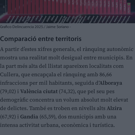
Grafico Delincuencia 2025./ Jaime Soriano -
Comparació entre territoris
A partir d’estes xifres generals, el rànquing autonòmic
mostra una realitat molt desigual entre municipis. En
la part més alta del llistat apareixen localitats com
Cullera, que encapçala el rànquing amb 86,66
infraccions per mil habitants, seguida d
’Alboraya
(79,02) i
València ciutat
(74,32), que pel seu pes
demogràfic concentra un volum absolut molt elevat
de delictes. També es troben en nivells alts
Alzira
(67,92) i
Gandia
(65,59), dos municipis amb una
intensa activitat urbana, econòmica i turística.