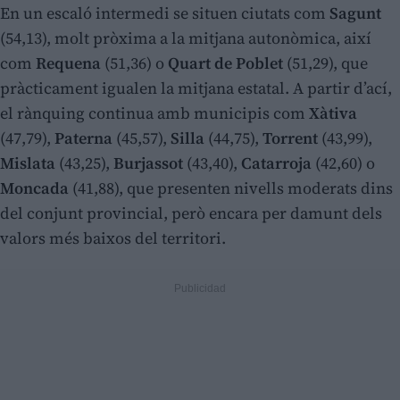
En un escaló intermedi se situen ciutats com
Sagunt
(54,13), molt pròxima a la mitjana autonòmica, així
com
Requena
(51,36) o
Quart de Poblet
(51,29), que
pràcticament igualen la mitjana estatal. A partir d’ací,
el rànquing continua amb municipis com
Xàtiva
(47,79),
Paterna
(45,57),
Silla
(44,75),
Torrent
(43,99),
Mislata
(43,25),
Burjassot
(43,40),
Catarroja
(42,60) o
Moncada
(41,88), que presenten nivells moderats dins
del conjunt provincial, però encara per damunt dels
valors més baixos del territori.