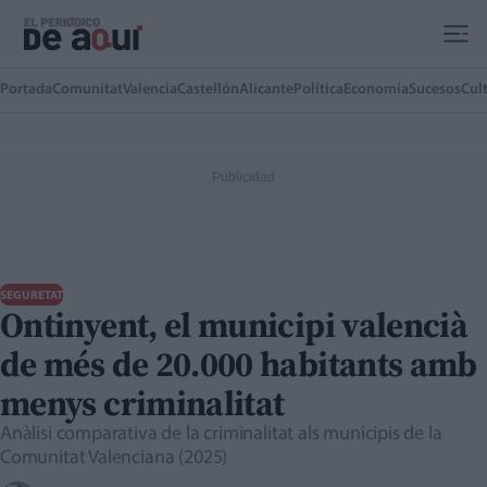
Ir al contenido principal
Portada
Comunitat
Valencia
Castellón
Alicante
Política
Economía
Sucesos
Cul
SEGURETAT
Ontinyent, el municipi valencià
de més de 20.000 habitants amb
menys criminalitat
Anàlisi comparativa de la criminalitat als municipis de la
Comunitat Valenciana (2025)