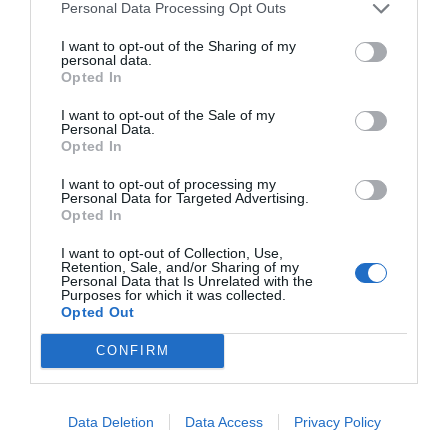
Personal Data Processing Opt Outs
També apareixen municipis com
Bétera
(40,15),
I want to opt-out of the Sharing of my
personal data.
Paiporta
(36,69) o
Alaquàs
(34,84), que se situen ja en la
Opted In
part baixa del rànquing, tot i que encara amb
I want to opt-out of the Sale of my
diferències significatives entre ells segons la seua
Personal Data.
Opted In
realitat urbana i demogràfica. Este conjunt de dades
reflectix com la criminalitat no es distribuïx de
I want to opt-out of processing my
Personal Data for Targeted Advertising.
manera uniforme, sinó que varia notablement segons
Opted In
el tipus de municipi i el seu context social.
I want to opt-out of Collection, Use,
Retention, Sale, and/or Sharing of my
El cas d’Ontinyent
Personal Data that Is Unrelated with the
Purposes for which it was collected.
És en este punt on
Ontinyent
marca la diferència més
Opted Out
destacada de tot el balanç.La ciutat registra
26,86
CONFIRM
infraccions penals per cada mil habitants
, la xifra
més baixa entre tots els municipis de la Comunitat
Data Deletion
Data Access
Privacy Policy
Valenciana de més de 20.000 habitants. La distància