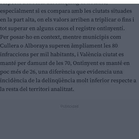
respecte a la resta del rànquing és notable,
especialment si es compara amb les ciutats situades
en la part alta, on els valors arriben a triplicar o fins i
tot superar en alguns casos el registre ontinyentí.
Per posar-ho en context, mentre municipis com
Cullera o Alboraya superen àmpliament les 80
infraccions per mil habitants, i València ciutat es
manté per damunt de les 70, Ontinyent es manté en
poc més de 26, una diferència que evidencia una
incidència de la delinqüència molt inferior respecte a
la resta del territori analitzat.