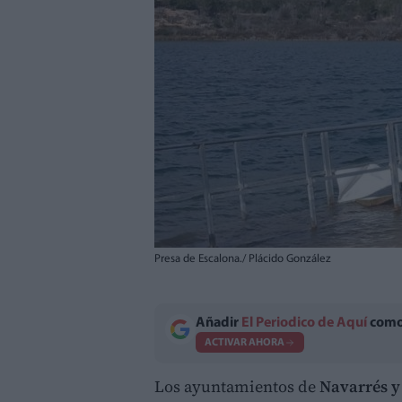
Presa de Escalona./ Plácido González
Añadir
El Periodico de Aquí
como 
ACTIVAR AHORA
Los ayuntamientos de
Navarrés 