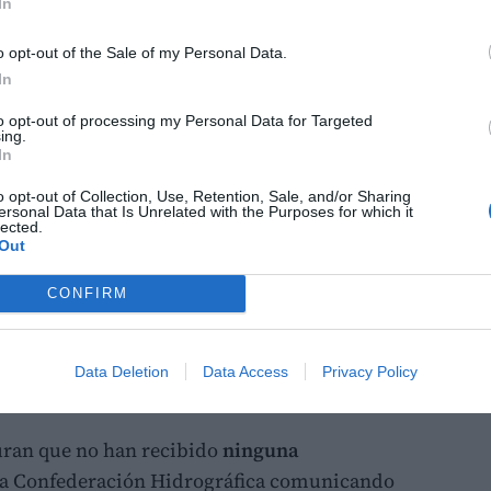
In
o opt-out of the Sale of my Personal Data.
por la
Confederación Hidrográfica
con una
In
los ayuntamientos, se han respetado desde
to opt-out of processing my Personal Data for Targeted
orpresa ante el cambio de criterio que ahora
ing.
In
alse.
o opt-out of Collection, Use, Retention, Sale, and/or Sharing
urante
más de quince años
no se ha logrado
ersonal Data that Is Unrelated with the Purposes for which it
lected.
causa que impidiera la tributación de las
Out
l uso recreativo autorizado de la presa.
CONFIRM
sobre el cambio de criterio
pa a los responsables municipales es la
falta
Data Deletion
Data Access
Privacy Policy
restricciones actualmente vigentes.
ran que no han recibido
ninguna
 la Confederación Hidrográfica comunicando