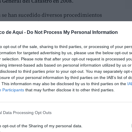
 General del Catastro en 2008
.
s se han sucedido diversos procedimientos
seis sentencias favorables
a los intereses
LO
afirman, han reconocido tanto el derecho de
co de Aqui -
Do Not Process My Personal Information
 tributo como la obligación de las
to opt-out of the sale, sharing to third parties, or processing of your per
buir
económicamente
a las arcas locales.
formation for targeted advertising by us, please use the below opt-out s
r selection. Please note that after your opt-out request is processed y
subrayan que la defensa de estos ingresos no
eing interest-based ads based on personal information utilized by us or
discrecional, sino al
cumplimiento
de una
disclosed to third parties prior to your opt-out. You may separately opt-
ntos no podemos renunciar a ingresos
losure of your personal information by third parties on the IAB’s list of
. This information may also be disclosed by us to third parties on the
IA
, señalan, advirtiendo de que hacerlo
Participants
that may further disclose it to other third parties.
intereses generales de los vecinos.
 navegación
l Data Processing Opt Outs
 los municipios es que en
2015
solicitaron
o opt-out of the Sharing of my personal data.
navegación y la instalación de un pantalán