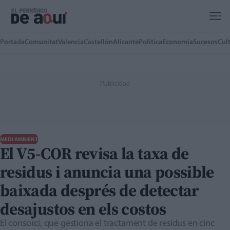
Ir al contenido principal
Portada
Comunitat
Valencia
Castellón
Alicante
Política
Economía
Sucesos
Cul
MEDI AMBIENT
El V5-COR revisa la taxa de
residus i anuncia una possible
baixada després de detectar
desajustos en els costos
El consorci, que gestiona el tractament de residus en cinc