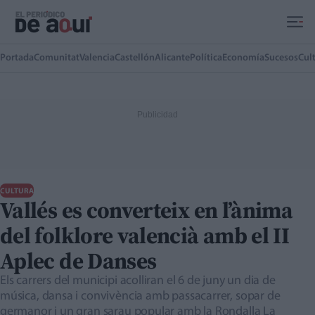
Ir al contenido principal
Portada
Comunitat
Valencia
Castellón
Alicante
Política
Economía
Sucesos
Cul
CULTURA
Vallés es converteix en l’ànima
del folklore valencià amb el II
Aplec de Danses
Els carrers del municipi acolliran el 6 de juny un dia de
música, dansa i convivència amb passacarrer, sopar de
germanor i un gran sarau popular amb la Rondalla La