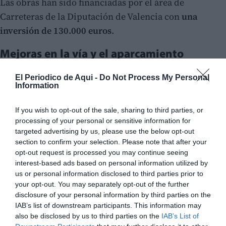
Las obras han sido financiadas por el área de
Carreteras de la Diputación de Valencia con
una
inversión de 130.000 euros
.
Mejoras en la vía y el aparcamiento
Los trabajos realizados han consistido en
el asfaltado
El Periodico de Aqui -
Do Not Process My Personal
del firme, la construcción y mejora de cunetas y la
Information
adecuación de la zona de aparcamiento
para permitir
If you wish to opt-out of the sale, sharing to third parties, or
el uso y maniobra de autobuses.
processing of your personal or sensitive information for
targeted advertising by us, please use the below opt-out
section to confirm your selection. Please note that after your
opt-out request is processed you may continue seeing
interest-based ads based on personal information utilized by
us or personal information disclosed to third parties prior to
your opt-out. You may separately opt-out of the further
disclosure of your personal information by third parties on the
IAB’s list of downstream participants. This information may
also be disclosed by us to third parties on the
IAB’s List of