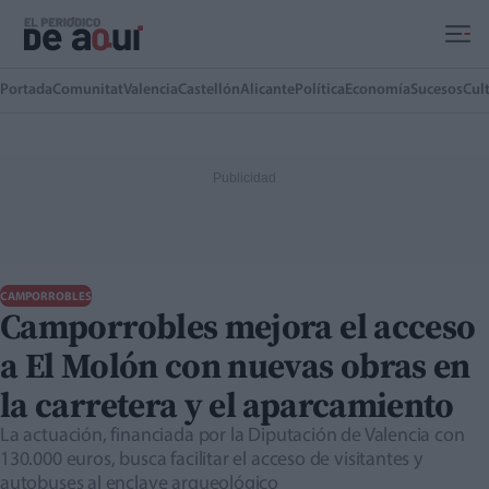
Ir al contenido principal
Portada
Comunitat
Valencia
Castellón
Alicante
Política
Economía
Sucesos
Cul
CAMPORROBLES
Camporrobles mejora el acceso
a El Molón con nuevas obras en
la carretera y el aparcamiento
La actuación, financiada por la Diputación de Valencia con
130.000 euros, busca facilitar el acceso de visitantes y
autobuses al enclave arqueológico