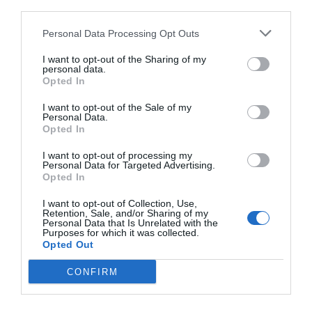
third parties.
seguridad” y eviten consumir agua procedente de este
punto hasta que finalicen los análisis y revisiones
Personal Data Processing Opt Outs
técnicas.
I want to opt-out of the Sharing of my
personal data.
Opted In
A la espera de nuevas comprobaciones
Por el momento, el Ayuntamiento no ha detallado las
I want to opt-out of the Sale of my
Personal Data.
causas concretas que han motivado esta medida
Opted In
preventiva, aunque ha señalado que se trata de una
I want to opt-out of processing my
decisión adoptada mientras se realizan las
Personal Data for Targeted Advertising.
Opted In
correspondientes comprobaciones.
I want to opt-out of Collection, Use,
Retention, Sale, and/or Sharing of my
Personal Data that Is Unrelated with the
Purposes for which it was collected.
Opted Out
CONFIRM