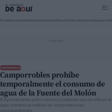
Ir al contenido principal
Portada
Comunitat
Valencia
Castellón
Alicante
Política
Economía
Sucesos
Cul
CAMPORROBLES
Camporrobles prohíbe
temporalmente el consumo de
agua de la Fuente del Molón
El Ayuntamiento pide a vecinos y visitantes que no utilicen el
agua mientras se realizan las comprobaciones
correspondientes