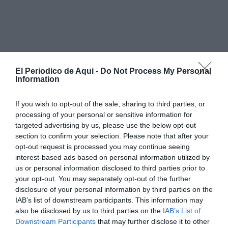
El Periodico de Aqui -
Do Not Process My Personal
Information
If you wish to opt-out of the sale, sharing to third parties, or
processing of your personal or sensitive information for
targeted advertising by us, please use the below opt-out
section to confirm your selection. Please note that after your
opt-out request is processed you may continue seeing
interest-based ads based on personal information utilized by
us or personal information disclosed to third parties prior to
your opt-out. You may separately opt-out of the further
disclosure of your personal information by third parties on the
A través de un comunicado difundido este viernes, el
IAB’s list of downstream participants. This information may
consistorio ha pedido tanto a vecinos como a
also be disclosed by us to third parties on the
IAB’s List of
visitantes que respeten esta indicación “por
Downstream Participants
that may further disclose it to other