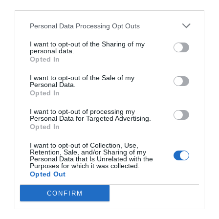
third parties.
visto reducida durante los últimos años, por lo que
este nuevo apoyo ayudará a mejorar el estado de los
Personal Data Processing Opt Outs
espacios públicos y los servicios diarios.
I want to opt-out of the Sharing of my
personal data.
Opted In
Mejora de los servicios municipales
Desde el Ayuntamiento destacan que el nuevo contrato
I want to opt-out of the Sale of my
Personal Data.
supondrá una
mejora en la prestación de los servicios
Opted In
municipales
gracias a una brigada
“más amplia y
I want to opt-out of processing my
eficiente”
, adaptada a las necesidades del municipio.
Personal Data for Targeted Advertising.
Opted In
I want to opt-out of Collection, Use,
Retention, Sale, and/or Sharing of my
Personal Data that Is Unrelated with the
Purposes for which it was collected.
Opted Out
CONFIRM