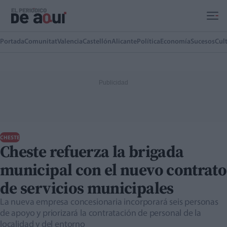
Ir al contenido principal
Portada
Comunitat
Valencia
Castellón
Alicante
Política
Economía
Sucesos
Cul
CHESTE
Cheste refuerza la brigada
municipal con el nuevo contrato
de servicios municipales
La nueva empresa concesionaria incorporará seis personas
de apoyo y priorizará la contratación de personal de la
localidad y del entorno