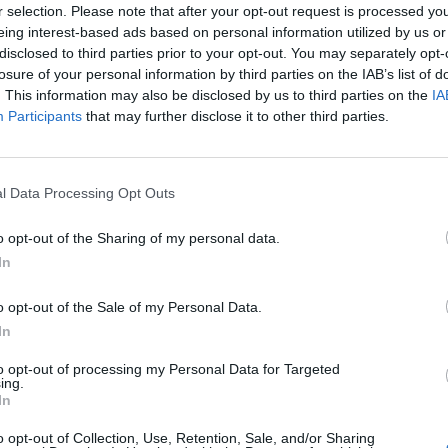
ias destinadas a urbanizaciones y
r selection. Please note that after your opt-out request is processed y
eing interest-based ads based on personal information utilized by us or
cercana a los nueve millones de euros para
disclosed to third parties prior to your opt-out. You may separately opt-
ructuras y servicios públicos en diferentes
losure of your personal information by third parties on the IAB’s list of
. This information may also be disclosed by us to third parties on the
IA
Participants
that may further disclose it to other third parties.
rado, asfaltado y seguridad
cejal de Hacienda, Enric Roig, detalló las
l Data Processing Opt Outs
upuesto municipal.
Entre ellas destacan más
 mejora del alumbrado público, otros 250.000
o opt-out of the Sharing of my personal data.
de farolas solares, cerca de seis millones de
In
 y 750.000 euros para la implantación de
o opt-out of the Sale of my Personal Data.
tuaciones se suman inversiones relacionadas
In
 de equipamientos deportivos.
to opt-out of processing my Personal Data for Targeted
ing.
ro, destacó que se trata de “inversiones
In
vada”, que supondrán una mejora significativa
o opt-out of Collection, Use, Retention, Sale, and/or Sharing