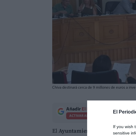
Chiva destinará cerca de 9 millones de euros a inv
Añadir
El Periodico de Aquí
como 
El Periodi
ACTIVAR AHORA
If you wish 
El
Ayuntamiento de Chiva
ha rati
sensitive in