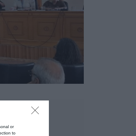
sonal or
ection to