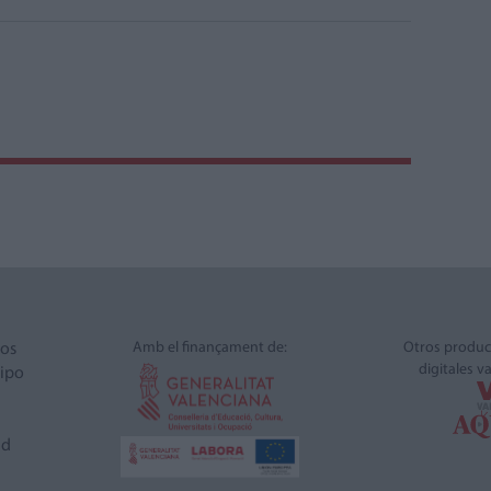
Amb el finançament de:
Otros produc
ros
digitales v
ipo
ad