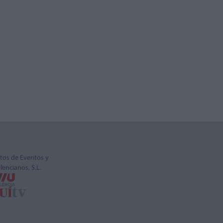
tos de Eventos y
alencianos, S.L.