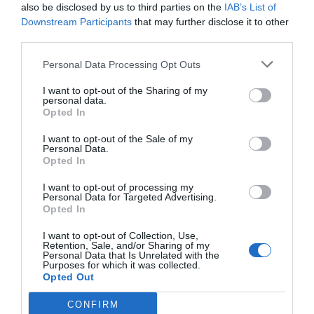
also be disclosed by us to third parties on the
IAB’s List of
Downstream Participants
that may further disclose it to other
third parties.
Personal Data Processing Opt Outs
I want to opt-out of the Sharing of my
personal data.
Opted In
I want to opt-out of the Sale of my
Personal Data.
Opted In
I want to opt-out of processing my
Personal Data for Targeted Advertising.
Opted In
I want to opt-out of Collection, Use,
Retention, Sale, and/or Sharing of my
Personal Data that Is Unrelated with the
Preparar al territorio ante la llegada de
Purposes for which it was collected.
Opted Out
visitantes
Desde la MITV destacan que
esta microformación está
CONFIRM