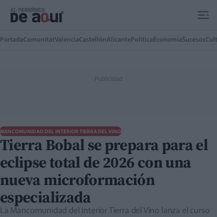
Ir al contenido principal
Portada
Comunitat
Valencia
Castellón
Alicante
Política
Economía
Sucesos
Cul
MANCOMUNIDAD DEL INTERIOR TIERRA DEL VINO
Tierra Bobal se prepara para el
eclipse total de 2026 con una
nueva microformación
especializada
La Mancomunidad del Interior Tierra del Vino lanza el curso