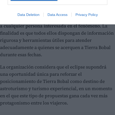
dirigida a profesionales de los servicios turísticos,
personal de administraciones públicas, entidades
Data Deletion
Data Access
Privacy Policy
privadas, monitores de ocio y tiempo libre, así como
a cualquier persona interesada en el fenómeno.
La
finalidad es que todos ellos dispongan de información
rigurosa y herramientas útiles para atender
adecuadamente a quienes se acerquen a Tierra Bobal
durante esas fechas.
La organización considera que el eclipse supondrá
una oportunidad única para reforzar el
posicionamiento de Tierra Bobal como destino de
astroturismo y turismo experiencial, en un momento
en el que este tipo de propuestas gana cada vez más
protagonismo entre los viajeros.