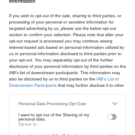
Information
If you wish to opt-out of the sale, sharing to third parties, or
processing of your personal or sensitive information for
targeted advertising by us, please use the below opt-out
section to confirm your selection. Please note that after your
opt-out request is processed you may continue seeing
interest-based ads based on personal information utilized by
us or personal information disclosed to third parties prior to
your opt-out. You may separately opt-out of the further
disclosure of your personal information by third parties on the
Un espacio más moderno y confortable
IAB’s list of downstream participants. This information may
also be disclosed by us to third parties on the
IAB’s List of
Las actuaciones realizadas han supuesto una
Downstream Participants
that may further disclose it to other
transformación tanto estética como funcional del
third parties.
centro. Entre las principales mejoras destacan el
Personal Data Processing Opt Outs
pintado integral de las instalaciones y la sustitución
del antiguo pavimento por un nuevo suelo vinílico,
I want to opt-out of the Sharing of my
personal data.
más resistente y acogedor.
Opted In