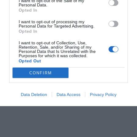
I want to opt-out of the Sale of my
Además,
se ha renovado completamente el mobiliario
Personal Data.
Opted In
y se han incorporado
nuevos equipos informáticos
para mejorar el servicio y las posibilidades de uso del
I want to opt-out of processing my
Personal Data for Targeted Advertising.
espacio por parte de los jóvenes.
Opted In
I want to opt-out of Collection, Use,
Retention, Sale, and/or Sharing of my
Personal Data that Is Unrelated with the
Purposes for which it was collected.
Opted Out
CONFIRM
Data Deletion
Data Access
Privacy Policy