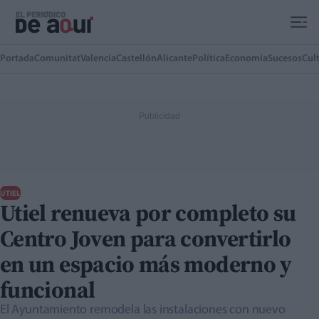
Ir al contenido principal
Portada
Comunitat
Valencia
Castellón
Alicante
Política
Economía
Sucesos
Cul
UTIEL
Utiel renueva por completo su
Centro Joven para convertirlo
en un espacio más moderno y
funcional
El Ayuntamiento remodela las instalaciones con nuevo