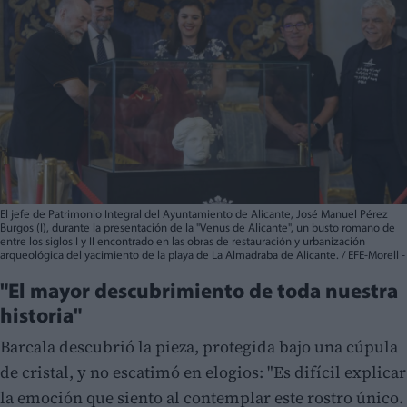
El jefe de Patrimonio Integral del Ayuntamiento de Alicante, José Manuel Pérez
Burgos (I), durante la presentación de la "Venus de Alicante", un busto romano de
entre los siglos I y II encontrado en las obras de restauración y urbanización
arqueológica del yacimiento de la playa de La Almadraba de Alicante. / EFE-Morell -
"El mayor descubrimiento de toda nuestra
historia"
Barcala descubrió la pieza, protegida bajo una cúpula
de cristal, y no escatimó en elogios: "Es difícil explicar
la emoción que siento al contemplar este rostro único.