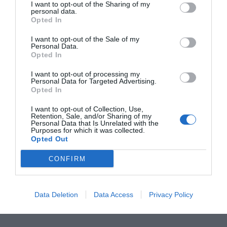
Barcala también avanzó que la empresa responsable
I want to opt-out of the Sharing of my
personal data.
de la excavación continúa elaborando la memoria
Opted In
científica y que en esta excavación de 1.000 metros
I want to opt-out of the Sale of my
cuadrados
han aparecido más piezas pendientes de
Personal Data.
Opted In
valoración y catalogación
. La intención municipal
es
encargar réplicas para su exhibición pública
y
I want to opt-out of processing my
Personal Data for Targeted Advertising.
reservar la pieza original para un museo alicantino,
Opted In
aunque aún no ha confirmado en cuál.
I want to opt-out of Collection, Use,
Retention, Sale, and/or Sharing of my
Personal Data that Is Unrelated with the
Purposes for which it was collected.
Opted Out
CONFIRM
Data Deletion
Data Access
Privacy Policy