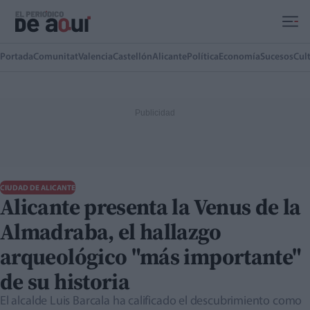
Ir al contenido principal
Portada
Comunitat
Valencia
Castellón
Alicante
Política
Economía
Sucesos
Cul
CIUDAD DE ALICANTE
Alicante presenta la Venus de la
Almadraba, el hallazgo
arqueológico "más importante"
de su historia
El alcalde Luis Barcala ha calificado el descubrimiento como