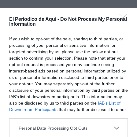
El Periodico de Aqui -
Do Not Process My Personal
Information
If you wish to opt-out of the sale, sharing to third parties, or
processing of your personal or sensitive information for
targeted advertising by us, please use the below opt-out
section to confirm your selection. Please note that after your
opt-out request is processed you may continue seeing
interest-based ads based on personal information utilized by
us or personal information disclosed to third parties prior to
your opt-out. You may separately opt-out of the further
disclosure of your personal information by third parties on the
IAB’s list of downstream participants. This information may
also be disclosed by us to third parties on the
IAB’s List of
El alcalde destacó la calidad del mármol, su excelente
Downstream Participants
that may further disclose it to other
estado de conservación y la calificó como "un símbolo
third parties.
de Alicante con un valor incalculable".
Personal Data Processing Opt Outs