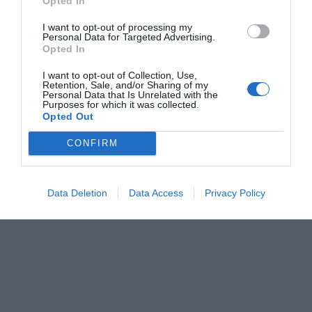
Opted In
de primerísimo nivel internacional para planificar
con toda comodidad nuestras vacaciones y escapadas
I want to opt-out of processing my
Personal Data for Targeted Advertising.
por el Mediterráneo", ha añadido el alcalde.
Opted In
I want to opt-out of Collection, Use,
Retention, Sale, and/or Sharing of my
Personal Data that Is Unrelated with the
Purposes for which it was collected.
Opted Out
CONFIRM
Data Deletion
Data Access
Privacy Policy