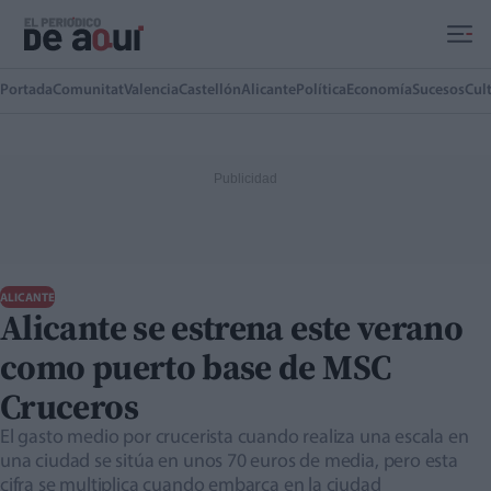
Ir al contenido principal
Portada
Comunitat
Valencia
Castellón
Alicante
Política
Economía
Sucesos
Cul
ALICANTE
Alicante se estrena este verano
como puerto base de MSC
Cruceros
El gasto medio por crucerista cuando realiza una escala en
una ciudad se sitúa en unos 70 euros de media, pero esta
cifra se multiplica cuando embarca en la ciudad