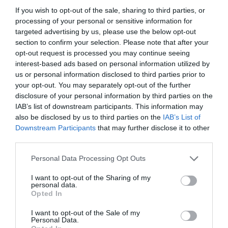
If you wish to opt-out of the sale, sharing to third parties, or
processing of your personal or sensitive information for
targeted advertising by us, please use the below opt-out
section to confirm your selection. Please note that after your
Barcala ha calificado de "magnífica noticia para la
opt-out request is processed you may continue seeing
ciudad" la recuperación del puerto como puerto base
interest-based ads based on personal information utilized by
us or personal information disclosed to third parties prior to
"por su fuerte impacto económico para todos los
your opt-out. You may separately opt-out of the further
sectores relacionados con el turismo de cruceros, por
disclosure of your personal information by third parties on the
la difusión internacional de la marca y la imagen de
IAB’s list of downstream participants. This information may
also be disclosed by us to third parties on the
IAB’s List of
Alicante y por el excelente servicio que presta esta
Downstream Participants
that may further disclose it to other
compañía, reconocida y prestigiada en todo el
third parties.
mundo".
Personal Data Processing Opt Outs
"El retorno económico para los hoteles, restauración y
I want to opt-out of the Sharing of my
personal data.
comercios de la ciudad se multiplica
Opted In
considerablemente con los embarques y salidas, al
I want to opt-out of the Sale of my
tiempo que los alicantinos disponemos de una oferta
Personal Data.