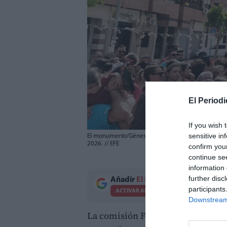
El Periodi
If you wish 
sensitive in
El monumento'Génesi' de Josué Beitia, de la comisi
2026.
//
EFE
confirm you
continue se
information 
further disc
Añadir
El Periodico de Aquí
como 
participants
ACTIVAR AHORA
Downstream 
La comisión Florida Portazgo ha