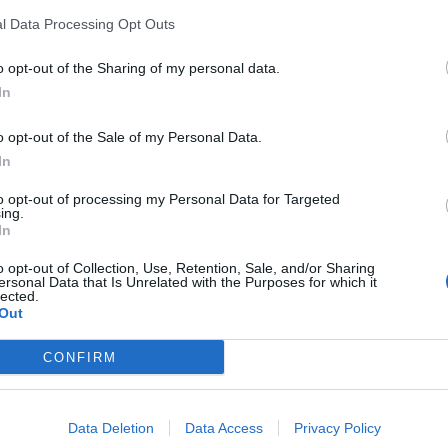
s de San Juan en Alicante en la edición de 2026
l Data Processing Opt Outs
é Beitia.
o opt-out of the Sharing of my personal data.
tigo de Baver-Els Antigons, que ha quedado en
In
rcera posición ha ido a parar para la comisión
o opt-out of the Sale of my Personal Data.
In
to opt-out of processing my Personal Data for Targeted
ing.
In
o opt-out of Collection, Use, Retention, Sale, and/or Sharing
ersonal Data that Is Unrelated with the Purposes for which it
lected.
Out
CONFIRM
Data Deletion
Data Access
Privacy Policy