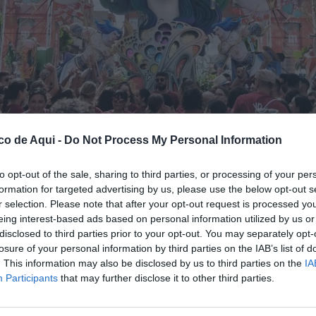
co de Aqui -
Do Not Process My Personal Information
to opt-out of the sale, sharing to third parties, or processing of your per
formation for targeted advertising by us, please use the below opt-out s
ón Florida Portazgo, premiado como la mejor hoguera de categoría Especial de las 
r selection. Please note that after your opt-out request is processed y
eing interest-based ads based on personal information utilized by us or
disclosed to third parties prior to your opt-out. You may separately opt-
losure of your personal information by third parties on the IAB’s list of
fuente preferida de Google de forma gratuita.
. This information may also be disclosed by us to third parties on the
IA
Participants
that may further disclose it to other third parties.
 sido premiada como la mejor hoguera de