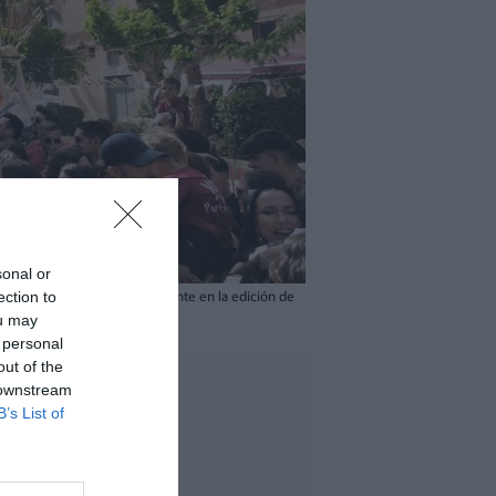
sonal or
ection to
Hogueras de San Juan en Alicante en la edición de
ou may
 personal
out of the
 downstream
B’s List of