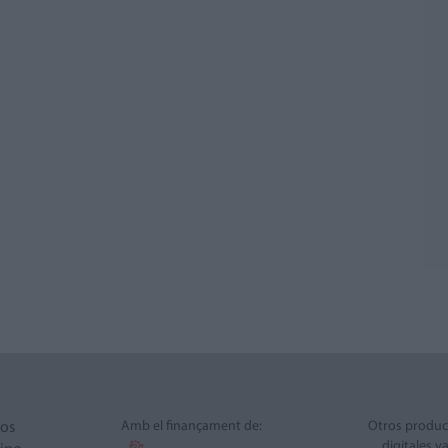
Amb el finançament de:
Otros produc
ros
digitales v