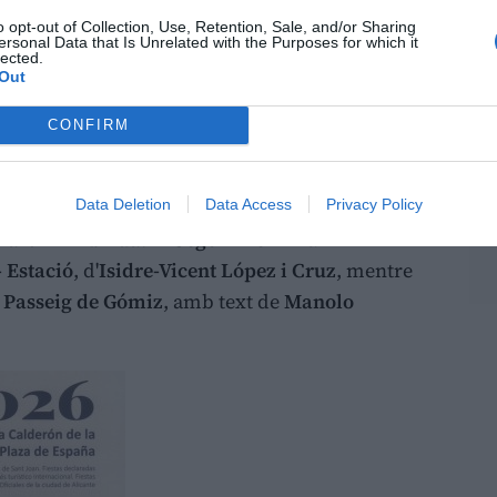
o opt-out of Collection, Use, Retention, Sale, and/or Sharing
ersonal Data that Is Unrelated with the Purposes for which it
lected.
Out
CONFIRM
 Manolo Vilaplana i Lluch. -
LO RAT PENAT
 foguera
Calderón de la Barca - Plaça
Data Deletion
Data Access
Privacy Policy
artin i Albizua
. El
Segon Premi
ha
 Estació
, d'
Isidre-Vicent López i Cruz
, mentre
a
Passeig de Gómiz
, amb text de
Manolo