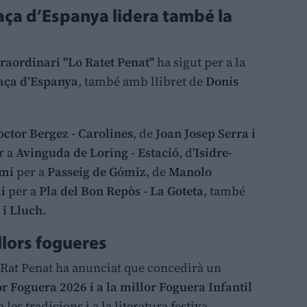
aça d’Espanya lidera també la
raordinari "Lo Ratet Penat"
ha sigut per a la
laça d’Espanya
, també amb llibret de
Donís
ctor Bergez - Carolines
, de
Joan Josep Serra i
r a
Avinguda de Loring - Estació
, d'
Isidre-
emi
per a
Passeig de Gómiz
, de
Manolo
i
per a
Pla del Bon Repòs - La Goteta
, també
 i Lluch
.
lors fogueres
o Rat Penat ha anunciat que concedirà un
or Foguera 2026 i a la millor Foguera Infantil
a les tradicions i a la literatura festiva