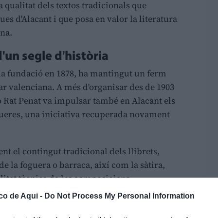
 qualitat dels textos tradicionals que
s d'Alacant i que posa en valor la literatura
ana.
un segle d'història
seua fundació en 1878, ha mantingut un ferm
 valenciana. A més d'organisar des de 1903
Lo Rat Penat va impulsar també en Alacant els
gueres, una iniciativa recuperada novament
t el contingut tradicional dels llibrets,
e la foguera o barraca, així com la sàtira,
ualitat tècnica de les composicions.
co de Aqui -
Do Not Process My Personal Information
eral