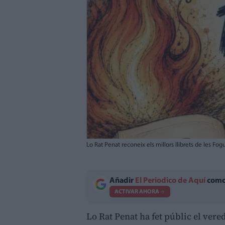
Lo Rat Penat reconeix els millors llibrets de les Fo
Añadir
El Periodico de Aquí
como 
ACTIVAR AHORA
Lo Rat Penat ha fet públic el vere