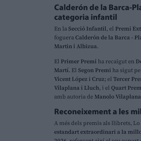
Calderón de la Barca-Pl
categoria infantil
En la
Secció Infantil
, el
Premi Ext
foguera
Calderón de la Barca - P
Martin i Albizua
.
El
Primer Premi
ha recaigut en
Do
Martí
. El
Segon Premi
ha sigut pe
Vicent López i Cruz
; el
Tercer Pr
Vilaplana i Lluch
, i el
Quart Prem
amb autoria de
Manolo Vilaplana
Reconeixement a les mil
A més dels premis als llibrets, L
estandart extraordinari a la mill
2026
, reforçant així el seu suport 