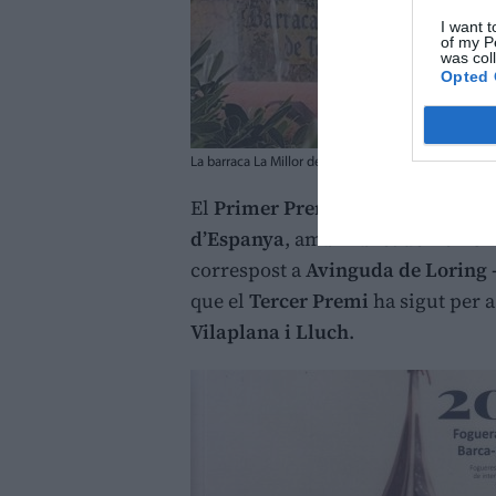
I want t
of my P
was col
Opted 
La barraca La Millor de Totes, amb un llibret obra de
El
Primer Premi
ha sigut per a la
d’Espanya
, amb llibret de
Donís M
correspost a
Avinguda de Loring -
que el
Tercer Premi
ha sigut per 
Vilaplana i Lluch
.