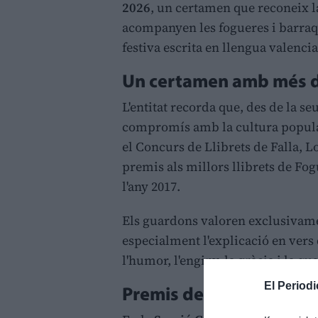
2026
, un certamen que reconeix la
acompanyen les fogueres i barraque
festiva escrita en llengua valenci
Un certamen amb més d'
L'entitat recorda que, des de la 
compromís amb la cultura popular
el Concurs de Llibrets de Falla, 
premis als millors llibrets de Fo
l'any 2017.
Els guardons valoren exclusivamen
especialment l'explicació en vers d
l'humor, l'enginy, la gràcia i la q
El Periodi
Premis de la Secció Gen