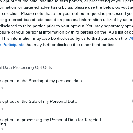
raordinari "Lo Rat Penat"
ha recaigut en la
to opt-out of the sale, sharing to third parties, or processing of your per
formation for targeted advertising by us, please use the below opt-out s
n llibret obra de
Manolo Vilaplana i Lluch
.
r selection. Please note that after your opt-out request is processed y
eing interest-based ads based on personal information utilized by us or
LO
disclosed to third parties prior to your opt-out. You may separately opt-
losure of your personal information by third parties on the IAB’s list of
. This information may also be disclosed by us to third parties on the
IA
Participants
that may further disclose it to other third parties.
l Data Processing Opt Outs
o opt-out of the Sharing of my personal data.
In
o opt-out of the Sale of my Personal Data.
In
to opt-out of processing my Personal Data for Targeted
ing.
In