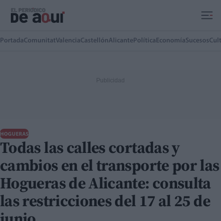
Ir al contenido principal
Portada
Comunitat
Valencia
Castellón
Alicante
Política
Economía
Sucesos
Cul
HOGUERAS
Todas las calles cortadas y
cambios en el transporte por las
Hogueras de Alicante: consulta
las restricciones del 17 al 25 de
junio