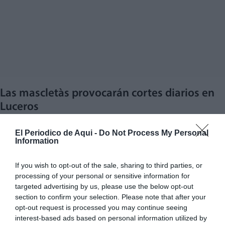
Las mascletàs provocarán cortes diarios en
Luceros
Uno de los puntos más afectados será la
plaza de los
El Periodico de Aqui -
Do Not Process My Personal
Luceros
, escenario de las mascletàs entre el
18 y el 24
Information
de junio
.
If you wish to opt-out of the sale, sharing to third parties, or
Cada día se producirá un
corte total al tráfico desde
processing of your personal or sensitive information for
targeted advertising by us, please use the below opt-out
las 12:00 horas
hasta la finalización de las labores de
section to confirm your selection. Please note that after your
limpieza tras el disparo de las mascletàs de las 14:00
opt-out request is processed you may continue seeing
horas.
interest-based ads based on personal information utilized by