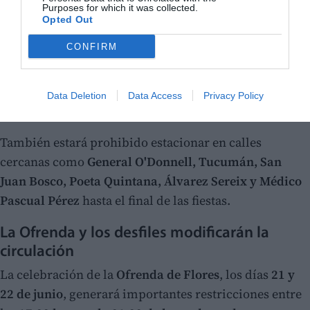
Purposes for which it was collected.
Opted Out
CONFIRM
Data Deletion
Data Access
Privacy Policy
También estará prohibido estacionar en calles
cercanas como
General O'Donnell, Tucumán, San
Juan Bosco, Poeta Quintana, Álvarez Sereix y Médico
Pascual Pérez
hasta el final de las fiestas.
La Ofrenda y los desfiles modificarán la
circulación
La celebración de la
Ofrenda de Flores
, los días
21 y
22 de junio
, generará importantes restricciones entre