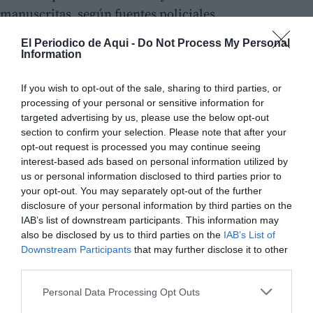
manuscritas, según fuentes policiales.
El Periodico de Aqui -
Do Not Process My Personal
Esta reiteración le causó un estado de angustia
Information
constante, puesto que estaba segura de que el acosador
era alguien próximo.
If you wish to opt-out of the sale, sharing to third parties, or
processing of your personal or sensitive information for
targeted advertising by us, please use the below opt-out
section to confirm your selection. Please note that after your
opt-out request is processed you may continue seeing
interest-based ads based on personal information utilized by
us or personal information disclosed to third parties prior to
your opt-out. You may separately opt-out of the further
disclosure of your personal information by third parties on the
IAB’s list of downstream participants. This information may
also be disclosed by us to third parties on the
IAB’s List of
Downstream Participants
that may further disclose it to other
third parties.
Personal Data Processing Opt Outs