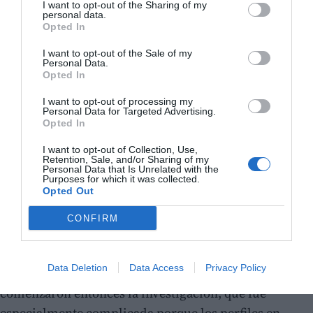
I want to opt-out of the Sharing of my
personal data.
Opted In
I want to opt-out of the Sale of my
Personal Data.
Opted In
I want to opt-out of processing my
Personal Data for Targeted Advertising.
Opted In
I want to opt-out of Collection, Use,
Retention, Sale, and/or Sharing of my
Personal Data that Is Unrelated with the
Purposes for which it was collected.
Opted Out
CONFIRM
Investigación y detención
Data Deletion
Data Access
Privacy Policy
Agentes de la Policía judicial y de la Policía Nacional
comenzaron entonces la investigación, que fue
especialmente complicada porque los perfiles en