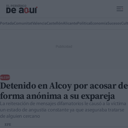
Ir al contenido principal
Portada
Comunitat
Valencia
Castellón
Alicante
Política
Economía
Sucesos
Cul
ALCOY
Detenido en Alcoy por acosar de
forma anónima a su expareja
La reiteración de mensajes difamatorios le causó a la víctima
un estado de angustia constante ya que aseguraba tratarse
de alguien cercano
EFE