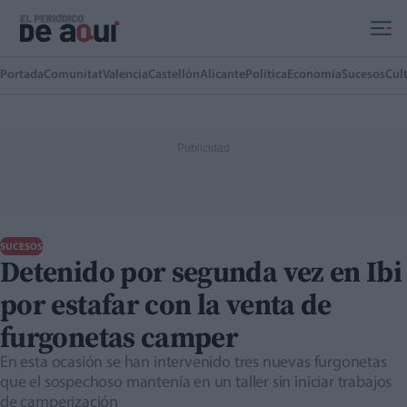
Ir al contenido principal
Portada
Comunitat
Valencia
Castellón
Alicante
Política
Economía
Sucesos
Cul
SUCESOS
Detenido por segunda vez en Ibi
por estafar con la venta de
furgonetas camper
En esta ocasión se han intervenido tres nuevas furgonetas
que el sospechoso mantenía en un taller sin iniciar trabajos
de camperización