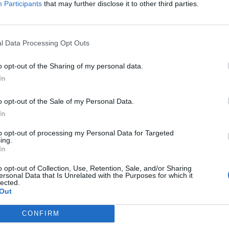
Participants
that may further disclose it to other third parties.
 la localidad alicantina de Alcoy a un
le de una empresa de reciclaje de ropa usada,
l Data Processing Opt Outs
nos extranjeros.
o opt-out of the Sharing of my personal data.
In
 la identificación de cinco trabajadores,
dos
y la detección de graves irregularidades
o opt-out of the Sale of my Personal Data.
In
as la denuncia presentada por un ciudadano
to opt-out of processing my Personal Data for Targeted
ing.
 un
accidente laboral
, han informado fuentes
In
o opt-out of Collection, Use, Retention, Sale, and/or Sharing
ersonal Data that Is Unrelated with the Purposes for which it
lected.
 que trabajaba sin contrato ni seguro,
Out
escarga durante jornadas de hasta 11 horas
CONFIRM
 1.000 euros, del que únicamente había