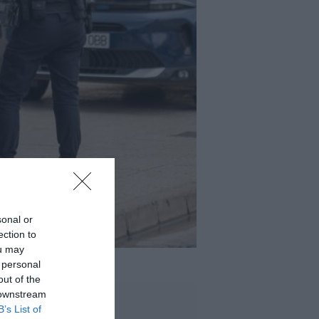
sonal or
ection to
ou may
 personal
out of the
 downstream
B’s List of