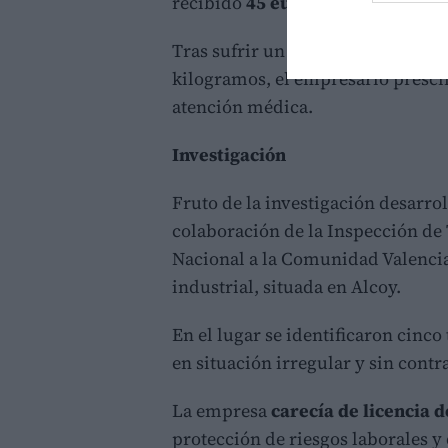
recibido
45 euros
.
Tras sufrir un accidente al caerl
kilogramos, el empresario prescin
atención médica.
Investigación
Fruto de la investigación desarroll
colaboración de la Inspección de 
Nacional a la Comunidad Valencian
industrial, situada en Alcoy.
En el lugar se identificaron cinco
en situación irregular y sin contr
La empresa
carecía de licencia 
protección de riesgos laborales y 