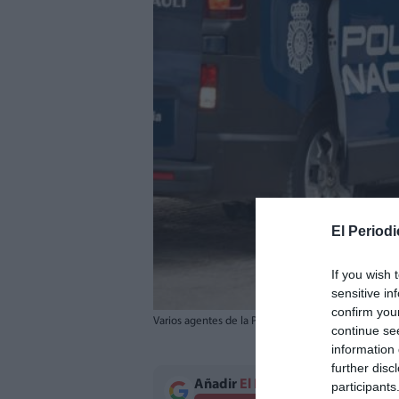
El Periodi
If you wish 
sensitive in
confirm you
Varios agentes de la Policía Nacional, junto a un fur
continue se
information 
further disc
Añadir
El Periodico de Aquí
como 
participants