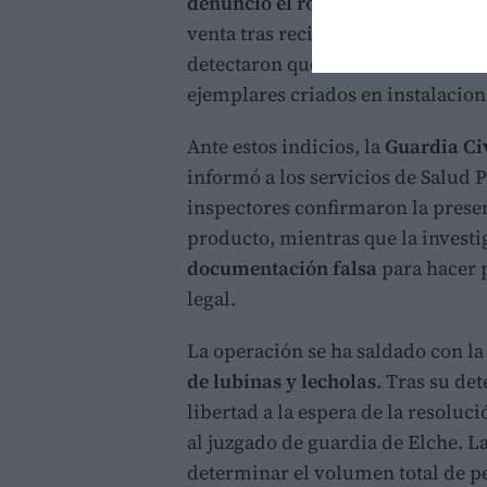
denunció el robo de unos 700 kil
venta tras recibir un tratamiento
detectaron que las lubinas interv
ejemplares criados en instalacion
Ante estos indicios, la
Guardia Ci
informó a los servicios de Salud P
inspectores confirmaron la prese
producto, mientras que la investi
documentación falsa
para hacer 
legal.
La operación se ha saldado con l
de lubinas y lecholas
. Tras su de
libertad a la espera de la resoluci
al juzgado de guardia de Elche. L
determinar el volumen total de pe