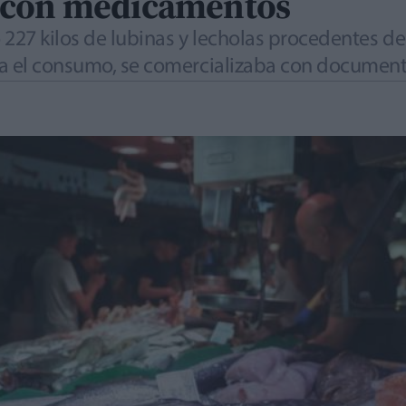
 con medicamentos
ó 227 kilos de lubinas y lecholas procedentes de 
ra el consumo, se comercializaba con document