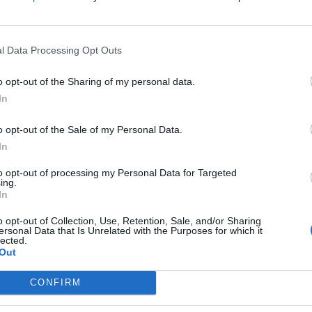
fuente preferida de Google de forma gratuita.
s hombres, de 43 y 36 años
, por
l Data Processing Opt Outs
mercado pescado robado de piscifactorías
que
o opt-out of the Sharing of my personal data.
 veterinarios
, por lo que no era apto para el
In
estigados por delitos contra la salud pública,
 y contra el mercado y los consumidores.
o opt-out of the Sale of my Personal Data.
In
ectarse la
posible venta en la lonja de Santa
to opt-out of processing my Personal Data for Targeted
 levantó sospechas. Las pesquisas
ing.
In
que el día anterior se habían comercializado
las
, distribuidas posteriormente a
o opt-out of Collection, Use, Retention, Sale, and/or Sharing
ersonal Data that Is Unrelated with the Purposes for which it
 Alicante, Barcelona y Tarragona, además de
lected.
Out
CONFIRM
a situada en San Pedro del Pinatar (Murcia)