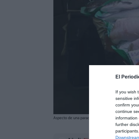
El Periodi
If you wish 
sensitive in
confirm you
continue se
information 
Aspecto de una parada de pescado en un mercado.
further disc
participants
Downstream 