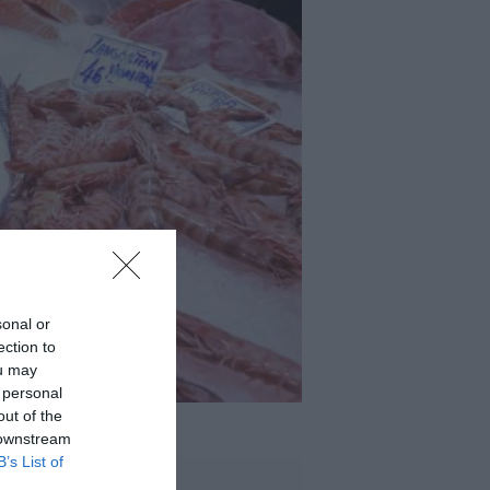
sonal or
ection to
ou may
 personal
out of the
 downstream
B’s List of