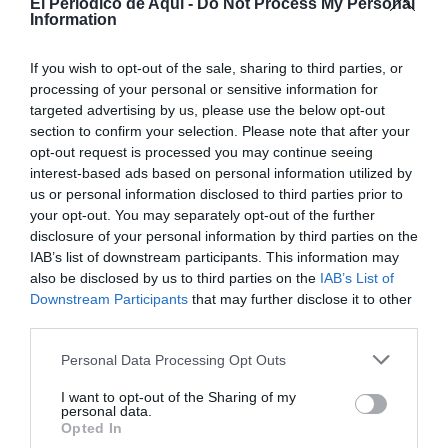
autobombas y siete dotaciones de los bomberos de
El Periodico de Aqui -
Do Not Process My Personal
Information
Cocentaina y Benidorm, además de dos unidades
anfibias del Ministerio de Medio Ambiente.
If you wish to opt-out of the sale, sharing to third parties, or
processing of your personal or sensitive information for
targeted advertising by us, please use the below opt-out
section to confirm your selection. Please note that after your
opt-out request is processed you may continue seeing
interest-based ads based on personal information utilized by
us or personal information disclosed to third parties prior to
your opt-out. You may separately opt-out of the further
disclosure of your personal information by third parties on the
IAB’s list of downstream participants. This information may
also be disclosed by us to third parties on the
IAB’s List of
Downstream Participants
that may further disclose it to other
third parties.
Personal Data Processing Opt Outs
I want to opt-out of the Sharing of my
personal data.
Opted In