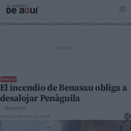
Ir al contenido principal
Portada
Comunitat
Valencia
Castellón
Alicante
Política
Economía
Sucesos
Cul
PENÀGUILA
El incendio de Benasau obliga a
desalojar Penàguila
REDACCIÓN
30 de julio de 2024 a las 18:23h