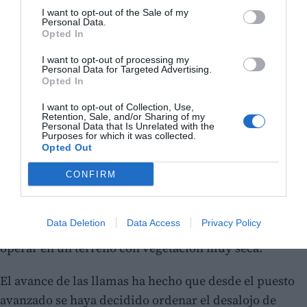
I want to opt-out of the Sale of my
Personal Data.
Opted In
I want to opt-out of processing my
Personal Data for Targeted Advertising.
Opted In
I want to opt-out of Collection, Use,
Retention, Sale, and/or Sharing of my
Personal Data that Is Unrelated with the
Purposes for which it was collected.
Opted Out
CONFIRM
El aviso del fuego se ha recibido minutos después de
las 15 horas junto a la depuradora de Benasau y
Data Deletion
Data Access
Privacy Policy
rápidamente se activó el dispositivo de extinción para
operar en un terreno con vegetación muy seca.
El avance de las llamas ha hecho que desde el puesto
avanzado se haya decidido ordenar el desalojo de