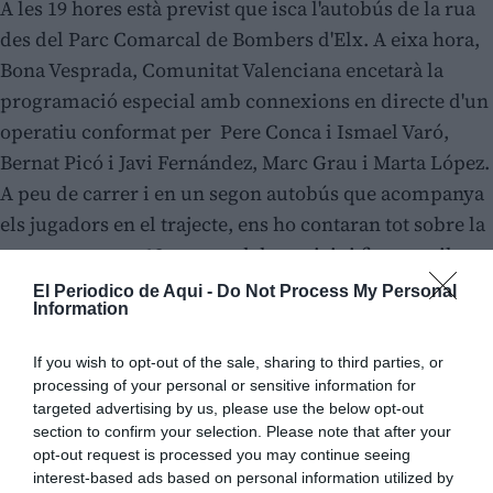
A les 19 hores està previst que isca l'autobús de la rua
des del Parc Comarcal de Bombers d'Elx. A eixa hora,
Bona Vesprada, Comunitat Valenciana encetarà la
programació especial amb connexions en directe d'un
operatiu conformat per Pere Conca i Ismael Varó,
Bernat Picó i Javi Fernández, Marc Grau i Marta López.
A peu de carrer i en un segon autobús que acompanya
els jugadors en el trajecte, ens ho contaran tot sobre la
rua que recorre 18 carrers del municipi fins a arribar a
l'Ajuntament d'Elx.
El Periodico de Aqui -
Do Not Process My Personal
Information
If you wish to opt-out of the sale, sharing to third parties, or
processing of your personal or sensitive information for
targeted advertising by us, please use the below opt-out
section to confirm your selection. Please note that after your
opt-out request is processed you may continue seeing
interest-based ads based on personal information utilized by