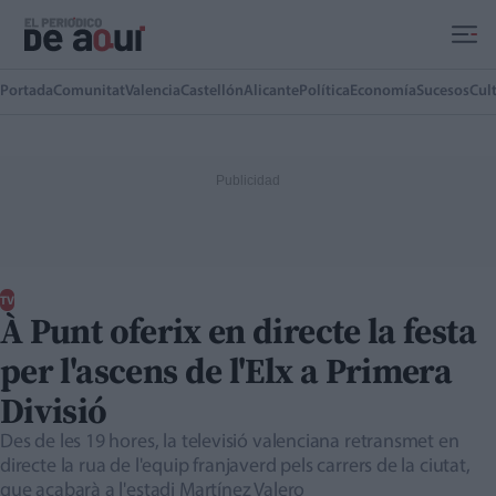
Ir al contenido principal
Portada
Comunitat
Valencia
Castellón
Alicante
Política
Economía
Sucesos
Cul
TV
À Punt oferix en directe la festa
per l'ascens de l'Elx a Primera
Divisió
Des de les 19 hores, la televisió valenciana retransmet en
directe la rua de l'equip franjaverd pels carrers de la ciutat,
que acabarà a l'estadi Martínez Valero