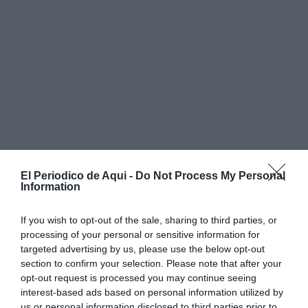
El Periodico de Aqui -
Do Not Process My Personal
Information
If you wish to opt-out of the sale, sharing to third parties, or
processing of your personal or sensitive information for
targeted advertising by us, please use the below opt-out
section to confirm your selection. Please note that after your
opt-out request is processed you may continue seeing
Todos los grupos tendrán dieciocho equipos y según
interest-based ads based on personal information utilized by
us or personal information disclosed to third parties prior to