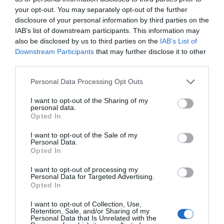
explicó la Federación española, la composición de los
your opt-out. You may separately opt-out of the further
mismos se ha establecido mediante un cálculo
disclosure of your personal information by third parties on the
informático que ha elegido la opción que suponía
IAB’s list of downstream participants. This information may
also be disclosed by us to third parties on the
IAB’s List of
menos kilómetros de desplazamientos en el conjunto
Downstream Participants
that may further disclose it to other
de la categoría.
third parties.
El Alcoyano, el Castellón B, el Torrent y el Valencia-
Personal Data Processing Opt Outs
Mestalla estarán en el grupo 3 junto a ocho equipos
I want to opt-out of the Sharing of my
personal data.
catalanes, que son el Lleida Esportiu, el Barcelona
Opted In
Atlètic, el Girona B, el Espanyol B, el Reus, el Terrassa,
I want to opt-out of the Sale of my
el Olot y el Sant Andreu; cinco baleares, que son el
Personal Data.
Opted In
Atlético Baleares, el Ibiza, el Andratx, el Poblense y el
Porreres; y un aragonés, el Barbastro.
I want to opt-out of processing my
Personal Data for Targeted Advertising.
Opted In
I want to opt-out of Collection, Use,
Retention, Sale, and/or Sharing of my
Personal Data that Is Unrelated with the