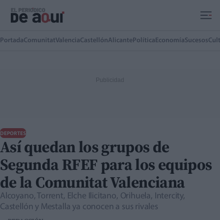
Ir al contenido principal
Portada
Comunitat
Valencia
Castellón
Alicante
Política
Economía
Sucesos
Cul
DEPORTES
Así quedan los grupos de
Segunda RFEF para los equipos
de la Comunitat Valenciana
Alcoyano, Torrent, Elche Ilicitano, Orihuela, Intercity,
Castellón y Mestalla ya conocen a sus rivales