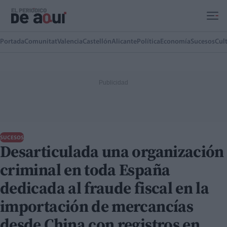
Ir al contenido principal
Portada
Comunitat
Valencia
Castellón
Alicante
Política
Economía
Sucesos
Cul
SUCESOS
Desarticulada una organización
criminal en toda España
dedicada al fraude fiscal en la
importación de mercancías
desde China con registros en