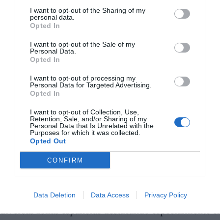
I want to opt-out of the Sharing of my
personal data.
Opted In
I want to opt-out of the Sale of my
Personal Data.
Opted In
I want to opt-out of processing my
Personal Data for Targeted Advertising.
Opted In
I want to opt-out of Collection, Use,
Retention, Sale, and/or Sharing of my
Personal Data that Is Unrelated with the
Una vez la mercancía era despachada en la aduana
Purposes for which it was collected.
griega, era transportada a Italia y, desde allí, a
Opted Out
diversos países europeos como es el caso de España.
CONFIRM
Se convertía así en mercancía fantasma y difícilmente
trazable. Finalmente, eran comercializadas por la
Data Deletion
Data Access
Privacy Policy
organización criminal a bazares chinos asentados en
diversas zonas españolas destacando especialmente el