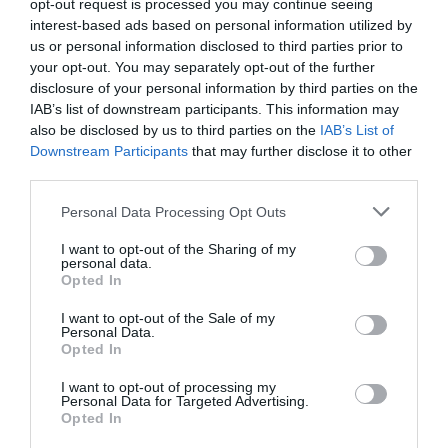
opt-out request is processed you may continue seeing
interest-based ads based on personal information utilized by
us or personal information disclosed to third parties prior to
your opt-out. You may separately opt-out of the further
disclosure of your personal information by third parties on the
Tras percatarse de lo sucedido fue tras el presunto
IAB’s list of downstream participants. This information may
also be disclosed by us to third parties on the
IAB’s List of
autor, que huyó a la carrera, pero consiguió darle
Downstream Participants
that may further disclose it to other
alcance gracias a la ayuda de viandantes que habían
third parties.
sido testigos de lo ocurrido.
Personal Data Processing Opt Outs
Una vez detenido, los agentes realizaron varias batidas
I want to opt-out of the Sharing of my
personal data.
por las calles adyacentes con el fin de localizar a la
Opted In
mujer que lo acompañaba, pero no la localizaron por
I want to opt-out of the Sale of my
los alrededores.
Personal Data.
Opted In
I want to opt-out of processing my
Personal Data for Targeted Advertising.
Opted In