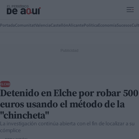
Ir al contenido principal
Portada
Comunitat
Valencia
Castellón
Alicante
Política
Economía
Sucesos
Cul
ELCHE
Detenido en Elche por robar 500
euros usando el método de la
"chincheta"
La investigación continúa abierta con el fin de localizar a su
cómplice