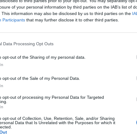
disclosed to third parties prior to your opt-out. You may separately opt-
losure of your personal information by third parties on the IAB’s list of
. This information may also be disclosed by us to third parties on the
IA
Participants
that may further disclose it to other third parties.
l Data Processing Opt Outs
 atacado en la emboscada. EFE
o opt-out of the Sharing of my personal data.
In
fuente preferida de Google de forma gratuita.
o opt-out of the Sale of my Personal Data.
In
n sido detenidos por, presuntamente, tratar
to opt-out of processing my Personal Data for Targeted
ing.
cial de una empresa de alimentación en una
In
ndo éste viajaba en coche desde Crevillent a
o opt-out of Collection, Use, Retention, Sale, and/or Sharing
ersonal Data that Is Unrelated with the Purposes for which it
lected.
Out
ima viajaba junto a su esposa después de