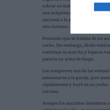
cobrar en metálico en Crevillent u
una máquina de fabricación de he
nacional a la altura de Elche su v
otro turismo.
Pensando que se trataba de un acci
coche. Sin embargo, dicho vehícul
continuar la marcha y bajaron var
parecía un arma de fuego.
Les rompieron una de las ventanil
amenazaron a la pareja, pero pese 
rápidamente y huyó en su coche, 
cercano.
Aunque los atacantes intentaron s
culminar el golpe, en una operaci