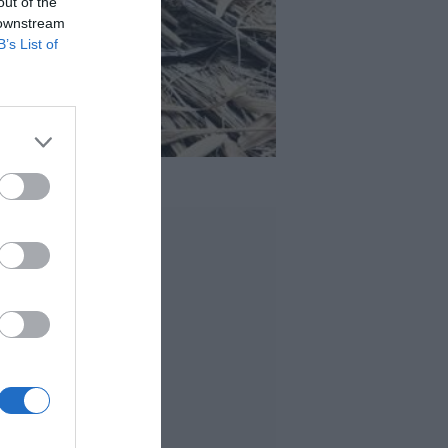
out of the
 downstream
B’s List of