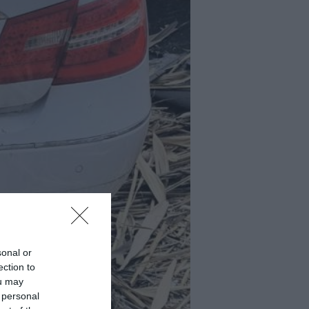
sonal or
ection to
ou may
 personal