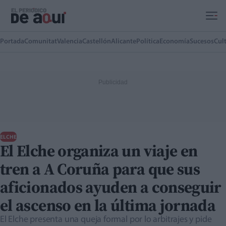
Ir al contenido principal
Portada
Comunitat
Valencia
Castellón
Alicante
Política
Economía
Sucesos
Cul
ELCHE
El Elche organiza un viaje en
tren a A Coruña para que sus
aficionados ayuden a conseguir
el ascenso en la última jornada
El Elche presenta una queja formal por lo arbitrajes y pide