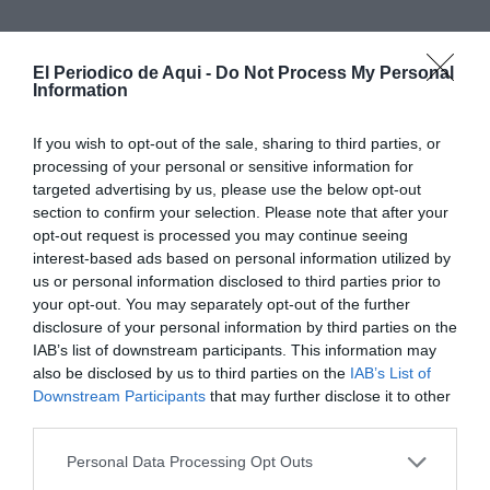
El Periodico de Aqui -
Do Not Process My Personal
Information
A pesar de no depender de sí mismo, el club ilicitano
confía en las posibilidades de que el Elche pueda
If you wish to opt-out of the sale, sharing to third parties, or
processing of your personal or sensitive information for
conseguir el ascenso a Primera División de forma
targeted advertising by us, please use the below opt-out
directa.
section to confirm your selection. Please note that after your
opt-out request is processed you may continue seeing
interest-based ads based on personal information utilized by
us or personal information disclosed to third parties prior to
your opt-out. You may separately opt-out of the further
disclosure of your personal information by third parties on the
IAB’s list of downstream participants. This information may
also be disclosed by us to third parties on the
IAB’s List of
Downstream Participants
that may further disclose it to other
third parties.
Personal Data Processing Opt Outs