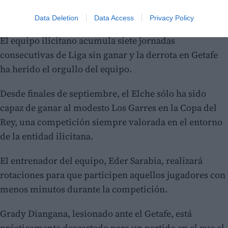
Data Deletion
Data Access
Privacy Policy
El equipo ilicitano acumula siete jornadas
consecutivas de Liga sin ganar y la derrota en Getafe
ha herido el orgullo del equipo.
Desde finales de septiembre, el Elche sólo ha sido
capaz de ganar al modesto Los Garres en la Copa del
Rey, una competición siempre valorada en el entorno
de la entidad ilicitana.
El entrenador del equipo, Eder Sarabia, realizará
rotaciones para que participen aquellos jugadores con
menos minutos durante la competición.
Grady Diangana, lesionado ante el Getafe, está
prácticamente descartado para un partido en el que el