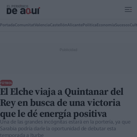
Ir al contenido principal
Portada
Comunitat
Valencia
Castellón
Alicante
Política
Economía
Sucesos
Cul
FÚTBOL
El Elche viaja a Quintanar del
Rey en busca de una victoria
que le dé energía positiva
Una de las grandes incógnitas estará en la portería, ya que
Sarabia podría darle la oportunidad de debutar esta
temporada a Iturbe