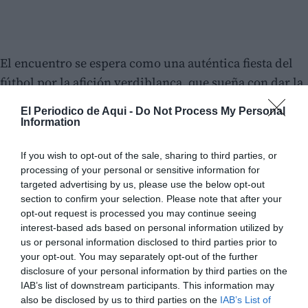
El encuentro se espera como una auténtica fiesta del
fútbol por la afición verdiblanca, que sueña con dar la
sorpresa ante un rival de superior categoría.
El Periodico de Aqui -
Do Not Process My Personal
Information
El Elche, por su parte, afronta esta segunda
eliminatoria con la necesidad de recuperar las buenas
If you wish to opt-out of the sale, sharing to third parties, or
processing of your personal or sensitive information for
sensaciones y reencontrarse con una victoria que le dé
targeted advertising by us, please use the below opt-out
energía positiva para el importante compromiso
section to confirm your selection. Please note that after your
liguero del domingo ante el Girona.
opt-out request is processed you may continue seeing
interest-based ads based on personal information utilized by
us or personal information disclosed to third parties prior to
your opt-out. You may separately opt-out of the further
disclosure of your personal information by third parties on the
IAB’s list of downstream participants. This information may
also be disclosed by us to third parties on the
IAB’s List of