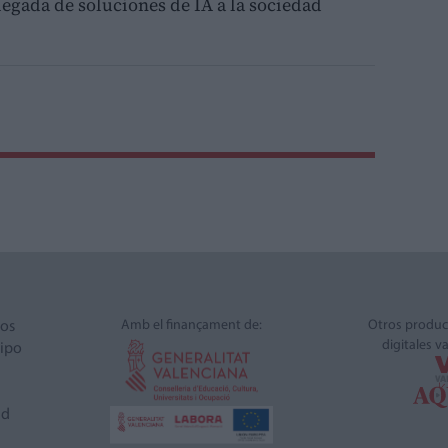
llegada de soluciones de IA a la sociedad
Amb el finançament de:
Otros produc
ros
digitales v
ipo
ad