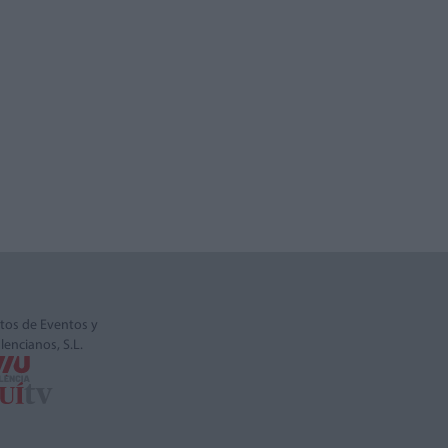
tos de Eventos y
alencianos, S.L.