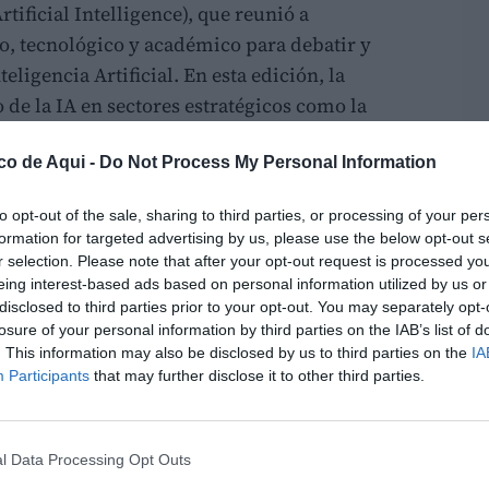
ificial Intelligence), que reunió a
co, tecnológico y académico para debatir y
ligencia Artificial. En esta edición, la
 de la IA en sectores estratégicos como la
 industrial y la neurociencia.
co de Aqui -
Do Not Process My Personal Information
nción del catedrático Juan Aparicio, director
UMH, quien desgranó algunas de las
to opt-out of the sale, sharing to third parties, or processing of your per
formation for targeted advertising by us, please use the below opt-out s
ativa en el ámbito empresarial. A través de
r selection. Please note that after your opt-out request is processed y
IA puede automatizar procesos de análisis
eing interest-based ads based on personal information utilized by us or
es técnicos o procesamiento de vídeo en
disclosed to third parties prior to your opt-out. You may separately opt-
losure of your personal information by third parties on the IAB’s list of
rmación no estructurada. Aparicio enfatizó la
. This information may also be disclosed by us to third parties on the
IA
ones locales y seguras para mantener la
Participants
that may further disclose it to other third parties.
iales
rcos Valera, cofundadores de Physia,
l Data Processing Opt Outs
piloto de IA especializado en gestión