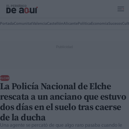
Ir al contenido principal
Portada
Comunitat
Valencia
Castellón
Alicante
Política
Economía
Sucesos
Cul
ELCHE
La Policía Nacional de Elche
rescata a un anciano que estuvo
dos días en el suelo tras caerse
de la ducha
Una agente se percató de que algo raro pasaba cuando le