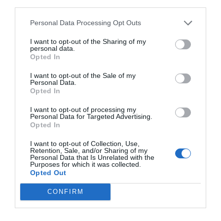
third parties.
Personal Data Processing Opt Outs
Al llegar a la vivienda junto con los familiares, lo
hallaron "tirado en el suelo, desnudo, en estado de
I want to opt-out of the Sharing of my
personal data.
semiinconsciencia, con síntomas evidentes de
Opted In
deshidratación y un traumatismo en la cabeza", según
I want to opt-out of the Sale of my
la misma fuente.
Personal Data.
Opted In
Mientras se esperaba la llegada de los servicios
I want to opt-out of processing my
Personal Data for Targeted Advertising.
sanitarios, los policías lo asistieron y llegaron a
Opted In
conseguir que recuperara la conciencia.
I want to opt-out of Collection, Use,
Retention, Sale, and/or Sharing of my
Personal Data that Is Unrelated with the
Purposes for which it was collected.
Opted Out
CONFIRM