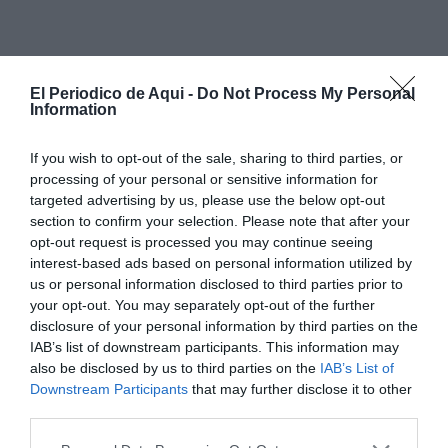
El Periodico de Aqui -
Do Not Process My Personal
Information
If you wish to opt-out of the sale, sharing to third parties, or
processing of your personal or sensitive information for
targeted advertising by us, please use the below opt-out
section to confirm your selection. Please note that after your
opt-out request is processed you may continue seeing
interest-based ads based on personal information utilized by
us or personal information disclosed to third parties prior to
Al verse sorprendido, el ladrón emprendió la huida a
your opt-out. You may separately opt-out of the further
disclosure of your personal information by third parties on the
pie, saltando primero la valla de una parcela
IAB’s list of downstream participants. This information may
colindante y después un quitamiedos para
also be disclosed by us to third parties on the
IAB’s List of
incorporarse a una carretera secundaria, según un
Downstream Participants
that may further disclose it to other
third parties.
comunicado de la Policía Nacional.