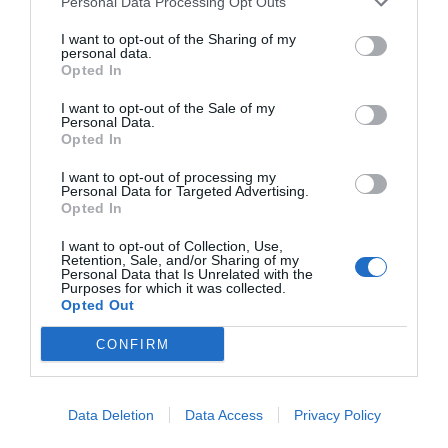
Personal Data Processing Opt Outs
Su escapada fue frustrada por una patrulla policial
I want to opt-out of the Sharing of my
que se encontraba en labores de prevención por la
personal data.
zona rural y que lo localizó gracias a la descripción
Opted In
facilitada por la víctima.
I want to opt-out of the Sale of my
Personal Data.
Opted In
I want to opt-out of processing my
Personal Data for Targeted Advertising.
Opted In
I want to opt-out of Collection, Use,
Retention, Sale, and/or Sharing of my
Personal Data that Is Unrelated with the
Purposes for which it was collected.
Opted Out
CONFIRM
Data Deletion
Data Access
Privacy Policy