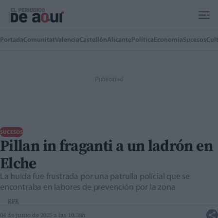
Ir al contenido principal
Portada
Comunitat
Valencia
Castellón
Alicante
Política
Economía
Sucesos
Cul
SUCESOS
Pillan in fraganti a un ladrón en
Elche
La huida fue frustrada por una patrulla policial que se
encontraba en labores de prevención por la zona
EFE
04 de junio de 2025 a las 10:38h