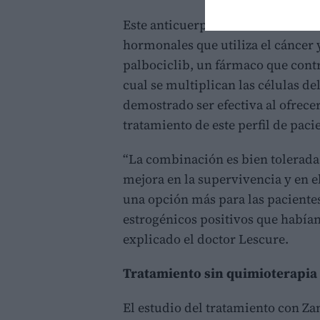
Este anticuerpo se ha combinado 
hormonales que utiliza el cáncer 
palbociclib, un fármaco que cont
cual se multiplican las células 
demostrado ser efectiva al ofrece
tratamiento de este perfil de paci
“La combinación es bien tolerada
mejora en la supervivencia y en 
una opción más para las paciente
estrogénicos positivos que habían
explicado el doctor Lescure.
Tratamiento sin quimioterapia
El estudio del tratamiento con Za