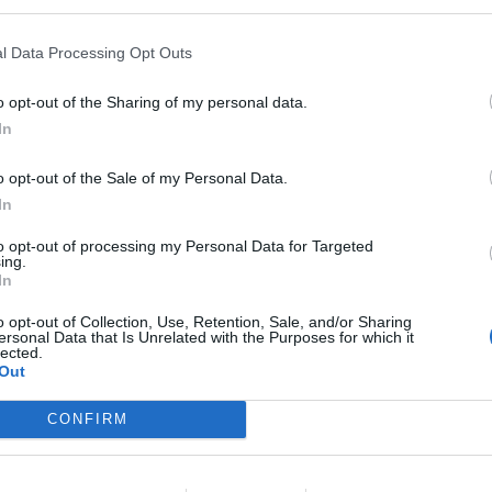
Lescure, jefe del Servicio de Oncología
l Data Processing Opt Outs
rsitario de Elche y coautor del artículo
yo combina el anticuerpo monoclonal
o opt-out of the Sharing of my personal data.
 palbociclib (un inhibidor de ciclinas). Este
In
nta una buena tolerabilidad y ofrece a estas
o opt-out of the Sale of my Personal Data.
ejora en la supervivencia y en el control de
In
to opt-out of processing my Personal Data for Targeted
ing.
R2 positivo es un tipo de cáncer que
In
LO
las células tumorales. Esta sobrexpresión
o opt-out of Collection, Use, Retention, Sale, and/or Sharing
proliferación y capacidad de extensión.
ersonal Data that Is Unrelated with the Purposes for which it
lected.
Out
clonal Zanidatamab, es una proteína artificial
e a la proteína HER2 por dos zonas diferentes,
CONFIRM
to tumoral con una mayor tasa de