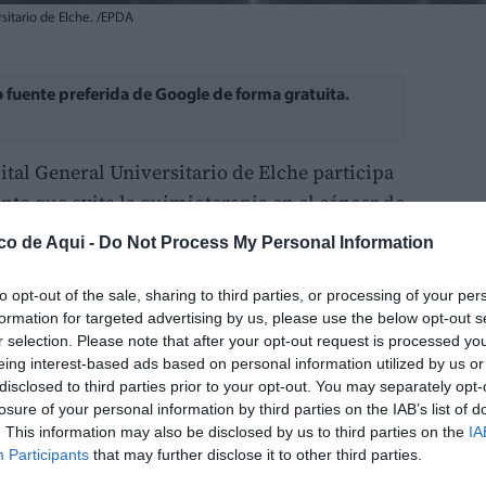
rsitario de Elche. /EPDA
fuente preferida de Google de forma gratuita.
ital General Universitario de Elche participa
nto que evita la quimioterapia en el cáncer de
etratado. El hospital lleva 4 años
co de Aqui -
Do Not Process My Personal Information
tros 12 hospitales, centros oncológicos e
paña, Canadá y EE.UU.
to opt-out of the sale, sharing to third parties, or processing of your per
formation for targeted advertising by us, please use the below opt-out s
r selection. Please note that after your opt-out request is processed y
ientemente publicada en la prestigiosa revista
eing interest-based ads based on personal information utilized by us or
 centrado en el desarrollo de un anticuerpo
disclosed to third parties prior to your opt-out. You may separately opt-
Zanidatamab, que ha demostrado ser
losure of your personal information by third parties on the IAB’s list of
. This information may also be disclosed by us to third parties on the
IA
es que ya han pasado por múltiples líneas de
Participants
that may further disclose it to other third parties.
ásico.