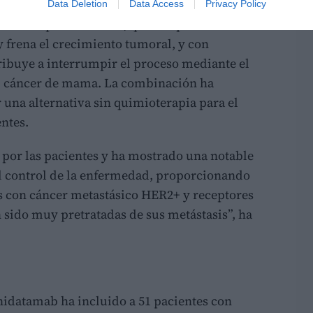
Data Deletion
Data Access
Privacy Policy
con terapia hormonal, que bloquea las vías
y frena el crecimiento tumoral, y con
ribuye a interrumpir el proceso mediante el
del cáncer de mama. La combinación ha
r una alternativa sin quimioterapia para el
entes.
 por las pacientes y ha mostrado una notable
el control de la enfermedad, proporcionando
s con cáncer metastásico HER2+ y receptores
 sido muy pretratadas de sus metástasis”, ha
nidatamab ha incluido a 51 pacientes con