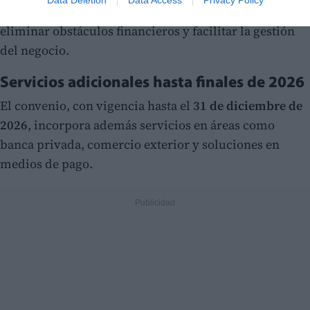
Data Deletion
Data Access
Privacy Policy
Bienvenida'
y el
'Plan Pro-Autónomos'
, orientado a
eliminar obstáculos financieros y facilitar la gestión
del negocio.
Servicios adicionales hasta finales de 2026
El convenio, con vigencia hasta el
31 de diciembre de
2026
, incorpora además servicios en áreas como
banca privada, comercio exterior y soluciones en
medios de pago.