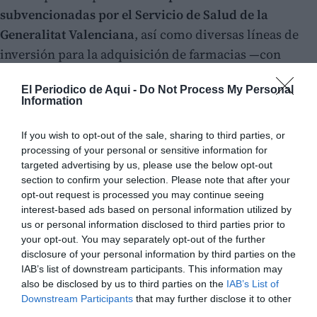
subvencionadas por el Servicio de Salud de la
Generalitat Valenciana
, así como diversas líneas de
inversión para la adquisición de farmacias —con
estudio personalizado para cada profesional—,
El Periodico de Aqui -
Do Not Process My Personal
préstamos al consumo, financiación de circulante,
Information
leasing mobiliario y prestación de avales.
If you wish to opt-out of the sale, sharing to third parties, or
processing of your personal or sensitive information for
targeted advertising by us, please use the below opt-out
section to confirm your selection. Please note that after your
opt-out request is processed you may continue seeing
interest-based ads based on personal information utilized by
us or personal information disclosed to third parties prior to
your opt-out. You may separately opt-out of the further
disclosure of your personal information by third parties on the
IAB’s list of downstream participants. This information may
also be disclosed by us to third parties on the
IAB’s List of
Downstream Participants
that may further disclose it to other
third parties.