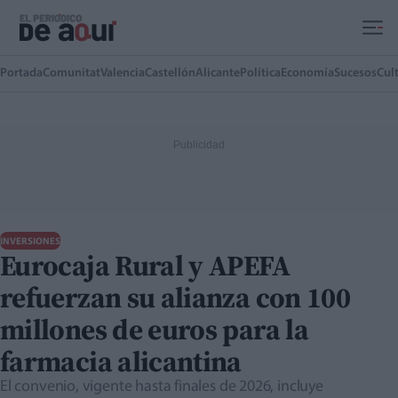
Ir al contenido principal
Portada
Comunitat
Valencia
Castellón
Alicante
Política
Economía
Sucesos
Cul
INVERSIONES
Eurocaja Rural y APEFA
refuerzan su alianza con 100
millones de euros para la
farmacia alicantina
El convenio, vigente hasta finales de 2026, incluye