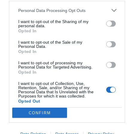
Personal Data Processing Opt Outs
I want to opt-out of the Sharing of my
personal data.
Opted In
I want to opt-out of the Sale of my
Personal Data.
Opted In
I want to opt-out of processing my
Personal Data for Targeted Advertising.
Opted In
I want to opt-out of Collection, Use,
Retention, Sale, and/or Sharing of my
Personal Data that Is Unrelated with the
Purposes for which it was collected.
Opted Out
Eurocaja Rural también ofrece a los beneficiarios del
CONFIRM
convenio el acceso al programa
'Ceromisiones'
y otros
productos exclusivos como la banca digital, la
'Cuenta