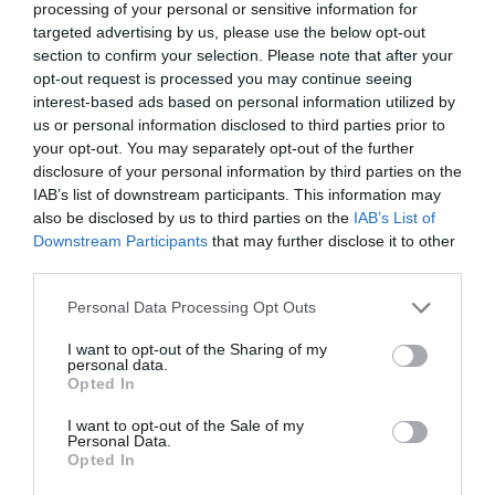
processing of your personal or sensitive information for
targeted advertising by us, please use the below opt-out
section to confirm your selection. Please note that after your
Los agentes constataron que los delincuentes
opt-out request is processed you may continue seeing
interest-based ads based on personal information utilized by
utilizaban dos formas para la distribución de este
us or personal information disclosed to third parties prior to
material: a través del envío directo de imágenes al
your opt-out. You may separately opt-out of the further
grupo o enviando enlaces a sitios de almacenamiento
disclosure of your personal information by third parties on the
IAB’s list of downstream participants. This information may
en la nube para proteger más su privacidad.
also be disclosed by us to third parties on the
IAB’s List of
Downstream Participants
that may further disclose it to other
La investigación se centró sobre aquellos que
third parties.
realizaban actividades de distribución de imágenes en
Personal Data Processing Opt Outs
el grupo y se detectó a seis usuarios españoles y otros
de diferentes países.
I want to opt-out of the Sharing of my
personal data.
Opted In
I want to opt-out of the Sale of my
Personal Data.
Opted In