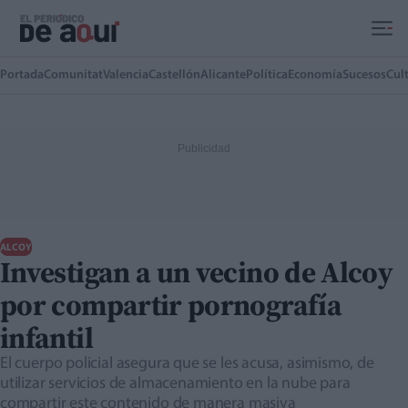
Ir al contenido principal
Portada
Comunitat
Valencia
Castellón
Alicante
Política
Economía
Sucesos
Cul
ALCOY
Investigan a un vecino de Alcoy
por compartir pornografía
infantil
El cuerpo policial asegura que se les acusa, asimismo, de
utilizar servicios de almacenamiento en la nube para
compartir este contenido de manera masiva