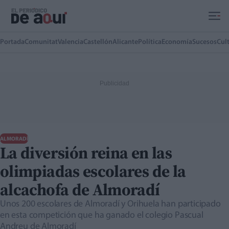
Ir al contenido principal
Portada
Comunitat
Valencia
Castellón
Alicante
Política
Economía
Sucesos
Cul
ALMORADÍ
La diversión reina en las
olimpiadas escolares de la
alcachofa de Almoradí
Unos 200 escolares de Almoradí y Orihuela han participado
en esta competición que ha ganado el colegio Pascual
Andreu de Almoradí