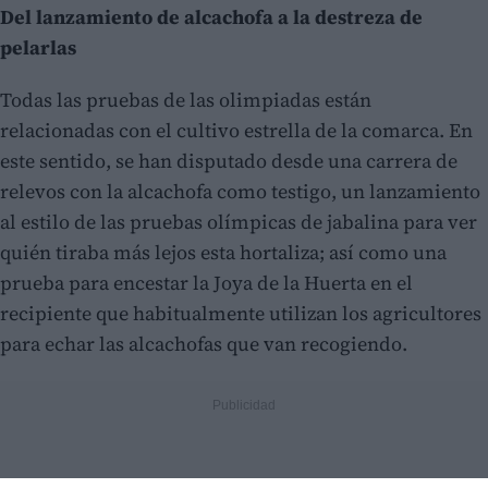
Del lanzamiento de alcachofa a la destreza de
pelarlas
Todas las pruebas de las olimpiadas están
relacionadas con el cultivo estrella de la comarca. En
este sentido, se han disputado desde una carrera de
relevos con la alcachofa como testigo, un lanzamiento
al estilo de las pruebas olímpicas de jabalina para ver
quién tiraba más lejos esta hortaliza; así como una
prueba para encestar la Joya de la Huerta en el
recipiente que habitualmente utilizan los agricultores
para echar las alcachofas que van recogiendo.