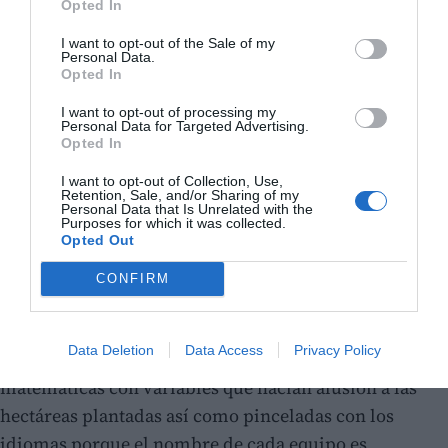
Opted In
I want to opt-out of the Sale of my
Personal Data.
Opted In
Por otra parte, se han realizado pruebas de destreza
para pelar una alcachofa; hacer un slalom esquivando
I want to opt-out of processing my
Personal Data for Targeted Advertising.
las cajas que se emplean para depositar las hortalizas y
Opted In
también han demostrado sus habilidades artísticas
I want to opt-out of Collection, Use,
Retention, Sale, and/or Sharing of my
con la composición e interpretación del rap de la
Personal Data that Is Unrelated with the
Purposes for which it was collected.
alcachofa.
Opted Out
Además, han demostrado el conocimiento del cultivo
CONFIRM
y las características del mismo como un test de
verdadero o falso, han adivinado el precio justo, y
Data Deletion
Data Access
Privacy Policy
también se han tenido que enfrentar a un problema de
matemáticas con variables que hacían alusión a las
hectáreas plantadas así como pinceladas con los
idiomas porque el nombre de cada equipo es