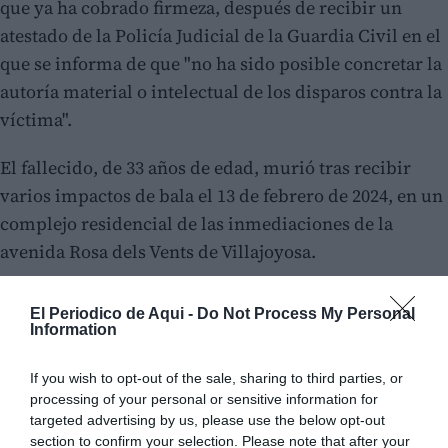
que ya ha cobrado firmeza, después de recibir un
atestado de la Policía Judicial de la Guardia Civil en el
que se informa de que "no ha sido posible concretar la
autoría material o intelectual de los disparos contra la
víctima".
El fallecido, de 33 años de edad, murió tras recibir
varios impactos de bala el 13 de febrero de 2024, en un
complejo residencial de las inmediaciones de la
avenida Rosa dels Vents de Villajoyosa.
El Periodico de Aqui -
Do Not Process My Personal
Information
If you wish to opt-out of the sale, sharing to third parties, or
processing of your personal or sensitive information for
targeted advertising by us, please use the below opt-out
section to confirm your selection. Please note that after your