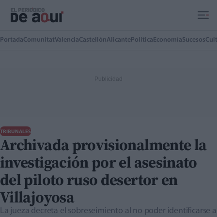
Ir al contenido principal
Portada
Comunitat
Valencia
Castellón
Alicante
Política
Economía
Sucesos
Cul
TRIBUNALES
Archivada provisionalmente la
investigación por el asesinato
del piloto ruso desertor en
Villajoyosa
La jueza decreta el sobreseimiento al no poder identificarse a