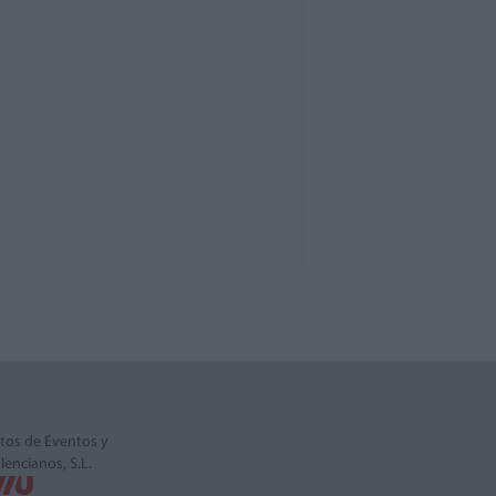
tos de Eventos y
alencianos, S.L.