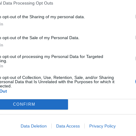
 a las 10 de la mañana y cumplirá su
l Data Processing Opt Outs
, tal y como ha recordado el concejal de
o opt-out of the Sharing of my personal data.
nvitado a los aficionados del running en todos
In
e las carreras más divertidas y coloridas del
o opt-out of the Sale of my Personal Data.
In
is kilómetros que discurrirán por el paseo de
to opt-out of processing my Personal Data for Targeted
ito que partirá desde la avenida de Europa,
ing.
In
 Para las personas interesadas en participar,
de hacerlo: carrera, marcha nórdica, caminata
o opt-out of Collection, Use, Retention, Sale, and/or Sharing
ersonal Data that Is Unrelated with the Purposes for which it
io de inscripción que oscila entre los 12 euros
lected.
Out
los niños y niñas participantes de hasta 15
CONFIRM
mañana, con posibilidad de recogida de
día 21 y hasta 30 minutos antes del inicio de
Data Deletion
Data Access
Privacy Policy
 la salida, se celebrará el concurso disfraces