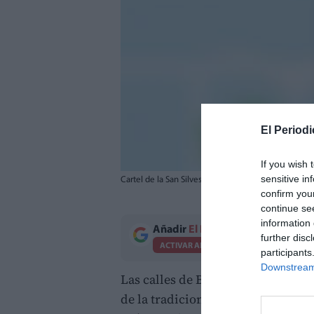
El Periodi
If you wish 
sensitive in
Cartel de la San Silvestre de Benidorm.
confirm you
continue se
information 
Añadir
El Periodico de Aquí
como 
further disc
ACTIVAR AHORA
participants
Downstream 
Las calles de Benidorm volverán 
de la tradicional carrera San Silve