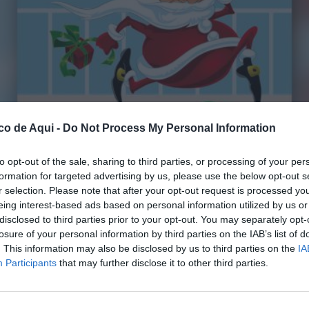
co de Aqui -
Do Not Process My Personal Information
to opt-out of the sale, sharing to third parties, or processing of your per
formation for targeted advertising by us, please use the below opt-out s
r selection. Please note that after your opt-out request is processed y
eing interest-based ads based on personal information utilized by us or
disclosed to third parties prior to your opt-out. You may separately opt-
fuente preferida de Google de forma gratuita.
losure of your personal information by third parties on the IAB’s list of
. This information may also be disclosed by us to third parties on the
IA
Participants
that may further disclose it to other third parties.
a acoger estas Navidades una nueva edición
stre. En esta ocasión, la prueba se celebrará el