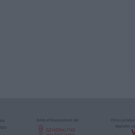
Amb el finançament de:
Otros produc
ros
digitales v
ipo