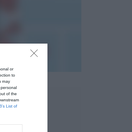
sonal or
ection to
ou may
 personal
out of the
 downstream
B’s List of