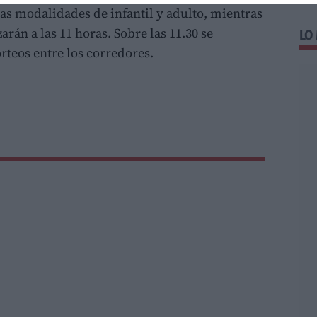
as modalidades de infantil y adulto, mientras
arán a las 11 horas. Sobre las 11.30 se
LO
orteos entre los corredores.