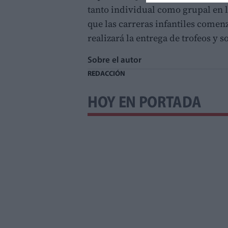
tanto individual como grupal en l
que las carreras infantiles comenz
realizará la entrega de trofeos y s
Sobre el autor
REDACCIÓN
HOY EN PORTADA