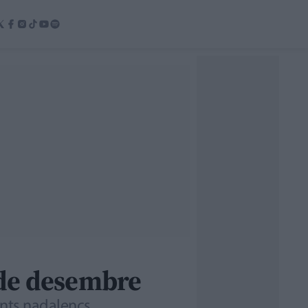
8 de desembre
ients nadalencs