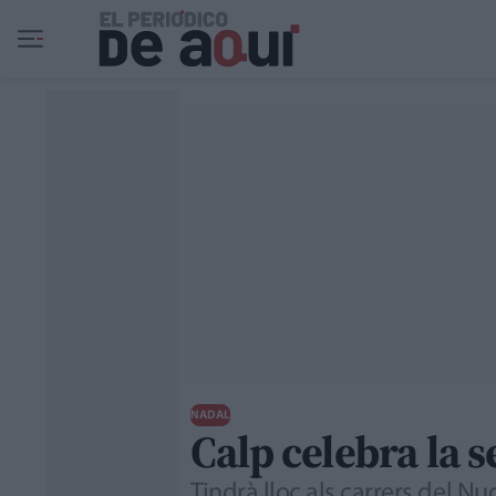
Ir al contenido principal
NADAL
Calp celebra la 
Tindrà lloc als carrers del N