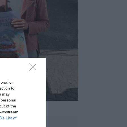
sonal or
ection to
ou may
 personal
out of the
 downstream
B’s List of