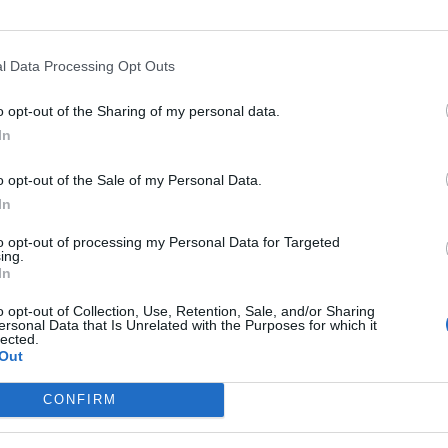
 tornaran a acollir la Fira de Nadal que se
l Data Processing Opt Outs
 Es tracta d’un esdeveniment en què participen
o opt-out of the Sharing of my personal data.
cipi i que es complementa amb espectacles i
In
.
o opt-out of the Sale of my Personal Data.
rs Llibertat, Justícia, Major, plaça
In
 del Mestre Llopis, plaça Beat Francisco
to opt-out of processing my Personal Data for Targeted
plaça Miguel Roselló.
ing.
In
de quaranta llocs que correspondran a les
o opt-out of Collection, Use, Retention, Sale, and/or Sharing
les quals oferiran una àmplia gamma de
ersonal Data that Is Unrelated with the Purposes for which it
lected.
nia, manualitats, dolços tradicionals, articles
Out
nt suposa una oportunitat per a gaudir de
CONFIRM
de Calp, així com per a col·laborar amb
ats benèfiques i de caràcter festiu de la