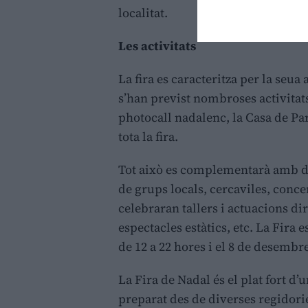
localitat.
Les activitats
La fira es caracteritza per la seua
s’han previst nombroses activitat
photocall nadalenc, la Casa de Par
tota la fira.
Tot això es complementarà amb di
de grups locals, cercaviles, conce
celebraran tallers i actuacions di
espectacles estàtics, etc. La Fira 
de 12 a 22 hores i el 8 de desembr
La Fira de Nadal és el plat fort 
preparat des de diverses regidor