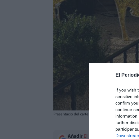
El Periodi
If you wish 
sensitive in
confirm you
continue se
Presentació del cartel de la Fira de Nadal de Calp. 
information 
further disc
participants
Downstream 
Añadir
El Periodico de Aquí
como 