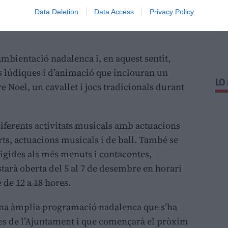
Data Deletion
Data Access
Privacy Policy
 ambientació nadalenca i, en aquest sentit,
s lúdiques i d’animació que inclouran un
LO
e Noel, un cavallet i jocs tradicionals durant
ferents activitats musicals amb actuacions
rts, actuacions musicals i de ball. També se
rigides als més menuts i contacontes,
estarà oberta del 5 al 7 de desembre en horari
e de 12 a 18 hores.
d’una àmplia programació nadalenca que s’ha
ies de l’Ajuntament i que començarà el pròxim