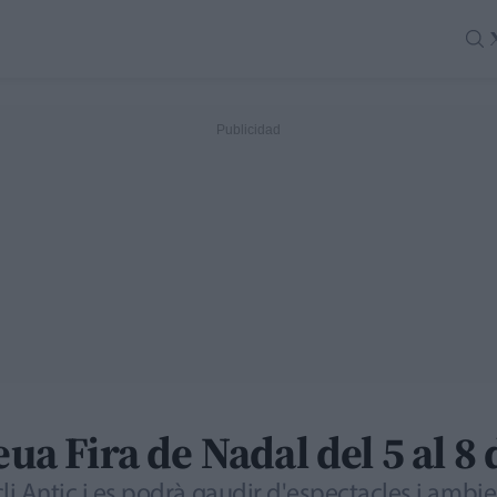
seua Fira de Nadal del 5 al 
ucli Antic i es podrà gaudir d'espectacles i amb